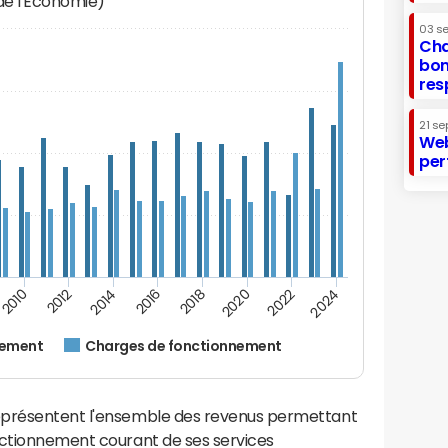
 de l'Economie)
03 s
Cha
bon
res
21 se
Web
per
2024
2022
2020
2018
2016
2014
2012
2010
nement
Charges de fonctionnement
eprésentent l'ensemble des revenus permettant
nctionnement courant de ses services