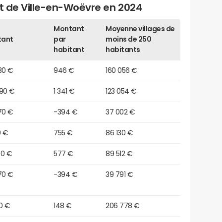
et de Ville-en-Woëvre en 2024
Montant
Moyenne villages de
tant
par
moins de 250
habitant
habitants
30 €
946 €
160 056 €
290 €
1 341 €
123 054 €
70 €
-394 €
37 002 €
0 €
755 €
86 130 €
30 €
577 €
89 512 €
70 €
-394 €
39 791 €
0 €
148 €
206 778 €