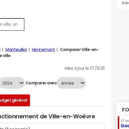
s
Manheulles
Hennemont
Comparer Ville-en-
 ville
Mise à jour le 07/11/25
Comparer avec
udget général
FO
onctionnement de Ville-en-Woëvre
27 a
Goo