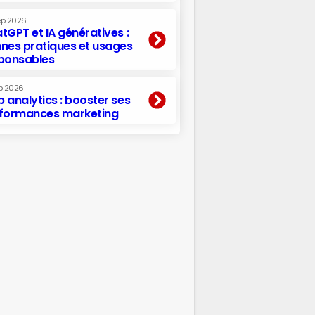
ep 2026
tGPT et IA génératives :
nes pratiques et usages
ponsables
p 2026
 analytics : booster ses
formances marketing