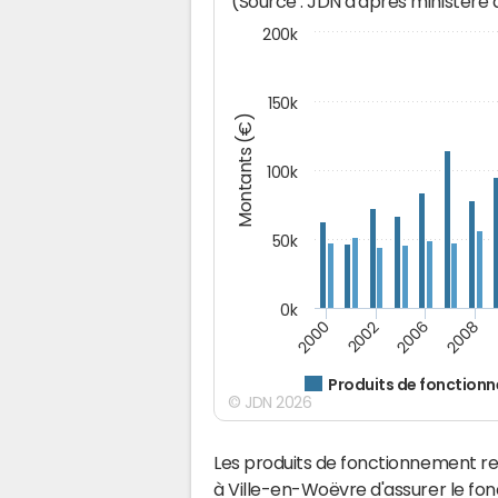
(Source : JDN d'après ministère
200k
150k
Montants (€)
100k
50k
0k
2008
2006
2002
2000
Produits de fonction
© JDN 2026
Les produits de fonctionnement r
à Ville-en-Woëvre d'assurer le fo