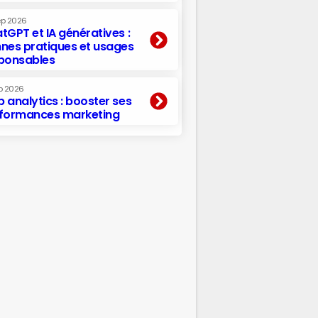
ep 2026
tGPT et IA génératives :
nes pratiques et usages
ponsables
p 2026
 analytics : booster ses
formances marketing