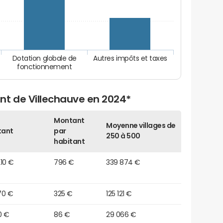
Dotation globale de
Autres impôts et taxes
fonctionnement
nt de Villechauve en 2024*
Montant
Moyenne villages de
tant
par
250 à 500
habitant
10 €
796 €
339 874 €
70 €
325 €
125 121 €
0 €
86 €
29 066 €