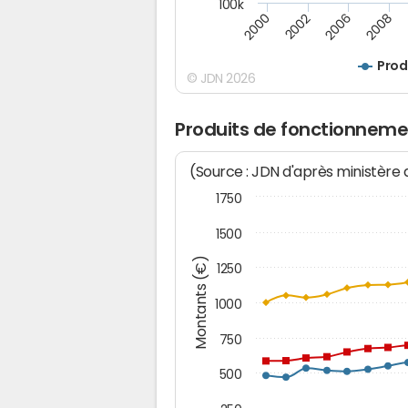
100k
2008
2006
2002
2000
Prod
© JDN 2026
Produits de fonctionneme
(Source : JDN d'après ministère
1750
1500
Montants (€)
1250
1000
750
500