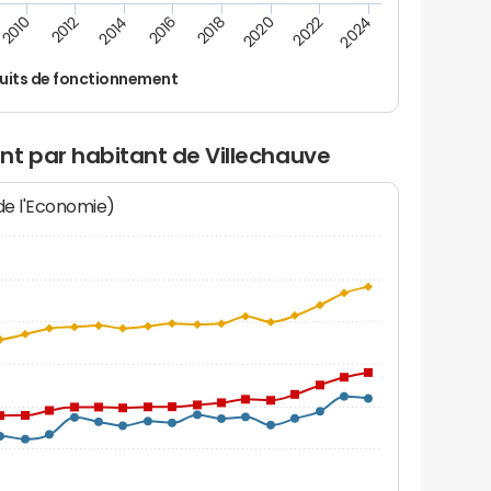
2024
2022
2020
2018
2016
2014
2012
2010
uits de fonctionnement
nt par habitant de Villechauve
 de l'Economie)