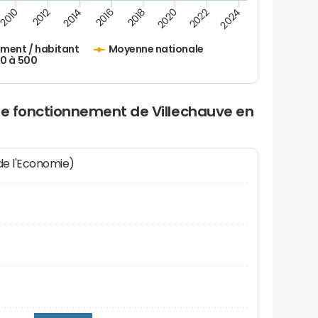
2010
2012
2014
2016
2018
2020
2022
2024
ement / habitant
Moyenne nationale
50 à 500
de fonctionnement de Villechauve en
 de l'Economie)