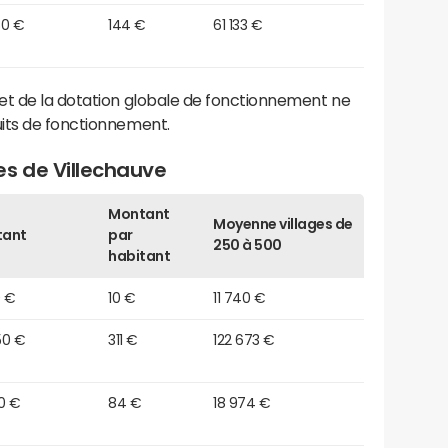
80 €
144 €
61 133 €
et de la dotation globale de fonctionnement ne
its de fonctionnement.
es de Villechauve
Montant
Moyenne villages de
tant
par
250 à 500
habitant
0 €
10 €
11 740 €
50 €
311 €
122 673 €
0 €
84 €
18 974 €