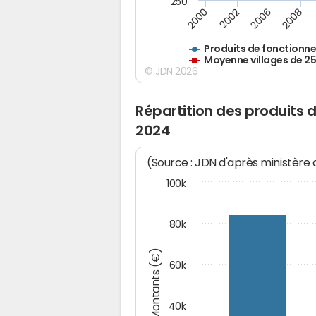
250
2000
2002
2006
2008
Produits de fonctionn
Moyenne villages de 2
© JDN 2026
Répartition des produits 
2024
(Source : JDN d'après ministère
100k
80k
Montants (€)
60k
40k