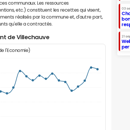
ices communaux. Les ressources
03 s
ions, etc.) constituent les recettes qui visent,
Cha
sements réalisés par la commune et, d'autre part,
bon
ts qu'elle a contractés.
res
nt de Villechauve
21 se
Web
per
 de l'Economie)