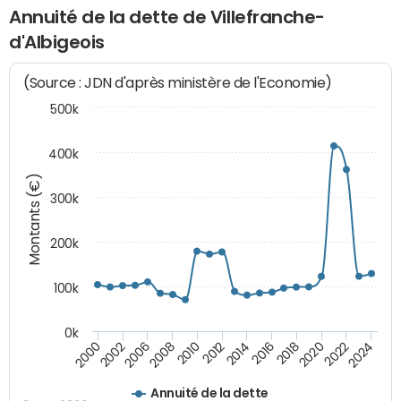
Annuité de la dette de Villefranche-
d'Albigeois
(Source : JDN d'après ministère de l'Economie)
500k
400k
Montants (€)
300k
200k
100k
0k
2000
2022
2016
2010
2002
2024
2018
2012
2006
2020
2014
2008
Annuité de la dette