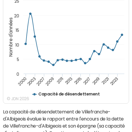
25
20
Nombre d'années
15
10
5
0
2021
2009
2019
2007
2017
2003
2015
2000
2013
2023
2011
Capacité de désendettement
© JDN 2026
La capacité de désendettement de Villefranche-
d'Albigeois évalue le rapport entre l'encours de la dette
de Villefranche-d'Albigeois et son épargne (sa capacité