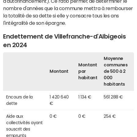
d'autofinancement). Ce ratio permet de déterminer le
nombre d'années que la commune mettra à rembourser
la totalité de sa dette si elle y consacre tous les ans
l'intégralité de son épargne.
Endettement de Villefranche-d'Albigeois
en 2024
Moyenne
Montant
communes
Montant
par
de 500 à 2
habitant
000
habitants
Encours de la
1 420 640
1 134 €
561 288 €
dette
€
Aide aux
0 €
0 €
254 €
collectivités ayant
souscrit des
emprunts