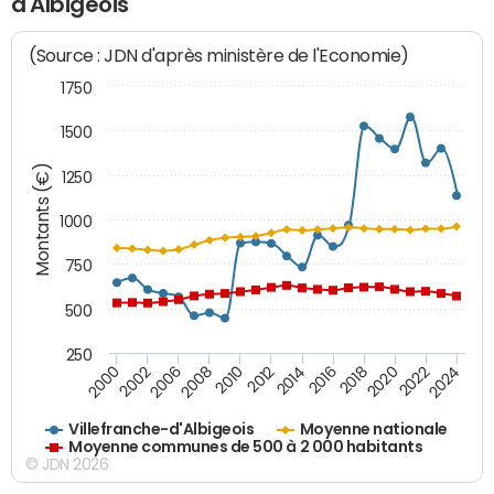
d'Albigeois
(Source : JDN d'après ministère de l'Economie)
1750
1500
Montants (€)
1250
1000
750
500
250
2018
2002
2022
2008
2012
2016
2000
2020
2006
2024
2010
2014
Villefranche-d'Albigeois
Moyenne nationale
Moyenne communes de 500 à 2 000 habitants
© JDN 2026