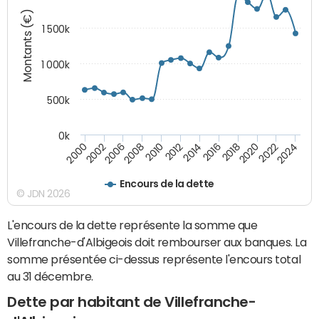
Montants (€)
1 500k
1 000k
500k
0k
2014
2008
2000
2024
2018
2012
2006
2022
2016
2010
2002
2020
Encours de la dette
© JDN 2026
L'encours de la dette représente la somme que
Villefranche-d'Albigeois doit rembourser aux banques. La
somme présentée ci-dessus représente l'encours total
au 31 décembre.
Dette par habitant de Villefranche-