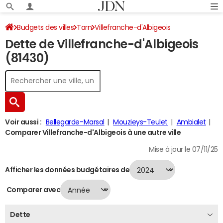
Budgets des villes
Tarn
Villefranche-d'Albigeois
Dette de Villefranche-d'Albigeois
Dette au 31/12/2024
(81430)
Voir aussi :
Bellegarde-Marsal
Mouzieys-Teulet
Ambialet
Comparer Villefranche-d'Albigeois à une autre ville
Mise à jour le 07/11/25
Afficher les données budgétaires de
Comparer avec
Dette