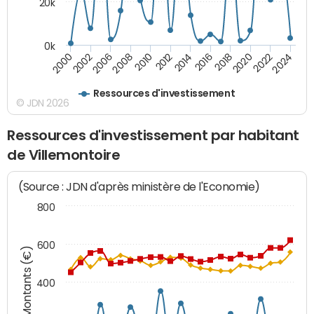
20k
0k
2020
2010
2016
2006
2022
2012
2000
2018
2008
2024
2002
2014
Ressources d'investissement
© JDN 2026
Ressources d'investissement par habitant
de Villemontoire
(Source : JDN d'après ministère de l'Economie)
800
600
Montants (€)
400