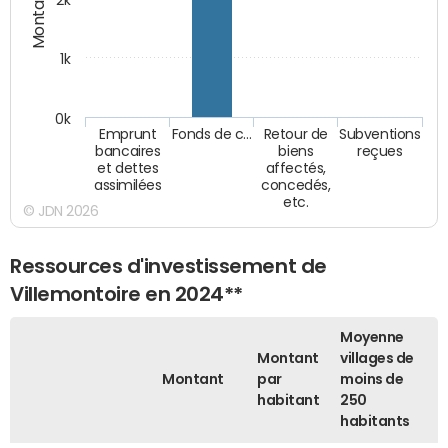
2k
1k
0k
Emprunt
Fonds de c…
Retour de
Subventions
bancaires
biens
reçues
et dettes
affectés,
assimilées
concedés,
etc.
© JDN 2026
Ressources d'investissement de
Villemontoire en 2024**
Moyenne
Montant
villages de
Montant
par
moins de
habitant
250
habitants