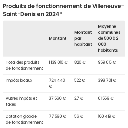
Produits de fonctionnement de Villeneuve-
Saint-Denis en 2024*
Moyenne
Montant
communes
Montant
par
de 500 à 2
habitant
000
habitants
Total des produits
1 139 010 €
820 €
959 015 €
de fonctionnement
Impôts locaux
724 440
522 €
398 701 €
€
Autres impôts et
37 560 €
27 €
61 559 €
taxes
Dotation globale
77 590 €
56 €
160 419 €
de fonctionnement