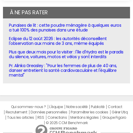
À NE PAS RATER
Punaises de lit : cette poudre ménagère à quelques euros
a tué 100% des punaises dans une étude
Eclipse du 12 août 2026 : les autorités déconseillent
l'observation aux moins de 3 ans, même équipés
Plus que deux mois pour la visiter : l'île d'Hydra est le paradis
du silence, voitures, motos et vélos y sont interdits
Pr. Alinka Greasley : "Pour les femmes de plus de 40 ans,
danser entretient la santé cardiovasculaire et l'équilibre
mental"
Qui sommes-nous ?
L'équipe
Notre société
Publicité
Contact
Recrutement
Données personnelles
Paramétrer les cookies
Gérer Utiq
Tous les articles
RSS
Corrections
Mentions légales
Groupe Figaro
© 2025 CCM Benchmark