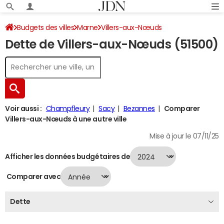
Budgets des villes
Marne
Villers-aux-Nœuds
Dette de Villers-aux-Nœuds (51500)
Dette au 31/12/2024
Voir aussi :
Champfleury
Sacy
Bezannes
Comparer
Villers-aux-Nœuds à une autre ville
Mise à jour le 07/11/25
Afficher les données budgétaires de
Comparer avec
Dette