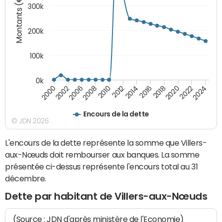
Montants (€)
300k
200k
100k
0k
2000
2022
2016
2010
2002
2024
2018
2012
2006
2020
2014
2008
Encours de la dette
© JDN 2026
L'encours de la dette représente la somme que Villers-
aux-Nœuds doit rembourser aux banques. La somme
présentée ci-dessus représente l'encours total au 31
décembre.
Dette par habitant de Villers-aux-Nœuds
(Source : JDN d'après ministère de l'Economie)