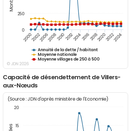
250
0
2018
2002
2022
2008
2012
2016
2000
2020
2006
2024
2010
2014
Annuité de la dette / habitant
Moyenne nationale
Moyenne villages de 250 à 500
© JDN 2026
Capacité de désendettement de Villers-
aux-Nœuds
(Source : JDN d'après ministère de l'Economie)
20
15