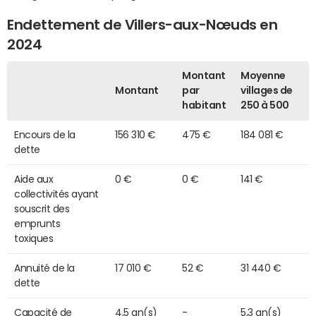
Endettement de Villers-aux-Nœuds en
2024
Montant
Moyenne
Montant
par
villages de
habitant
250 à 500
Encours de la
156 310 €
475 €
184 081 €
dette
Aide aux
0 €
0 €
141 €
collectivités ayant
souscrit des
emprunts
toxiques
Annuité de la
17 010 €
52 €
31 440 €
dette
Capacité de
4,5 an(s)
-
5,3 an(s)