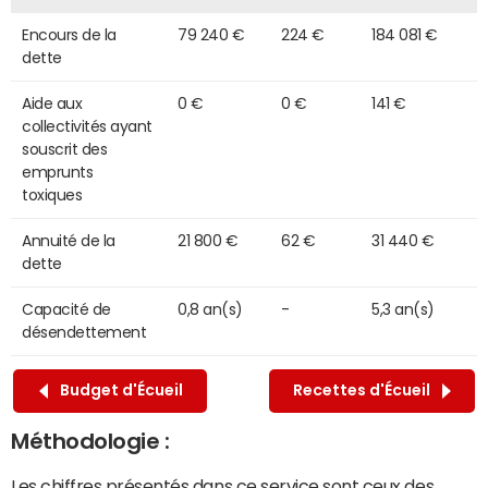
Encours de la
79 240 €
224 €
184 081 €
dette
Aide aux
0 €
0 €
141 €
collectivités ayant
souscrit des
emprunts
toxiques
Annuité de la
21 800 €
62 €
31 440 €
dette
Capacité de
0,8 an(s)
-
5,3 an(s)
désendettement
Budget d'Écueil
Recettes d'Écueil
Méthodologie :
Les chiffres présentés dans ce service sont ceux des