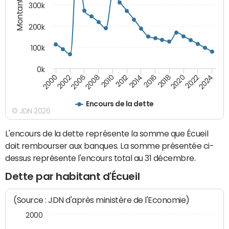
Montants (€)
300k
200k
100k
0k
2000
2022
2016
2010
2002
2024
2018
2012
2006
2020
2014
2008
Encours de la dette
© JDN 2026
L'encours de la dette représente la somme que Écueil
doit rembourser aux banques. La somme présentée ci-
dessus représente l'encours total au 31 décembre.
Dette par habitant d'Écueil
(Source : JDN d'après ministère de l'Economie)
2000