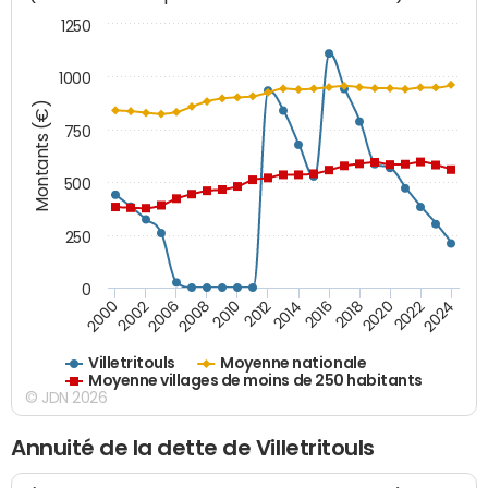
1250
1000
Montants (€)
750
500
250
0
2018
2002
2022
2008
2012
2016
2000
2020
2006
2024
2010
2014
Villetritouls
Moyenne nationale
Moyenne villages de moins de 250 habitants
© JDN 2026
Annuité de la dette de Villetritouls