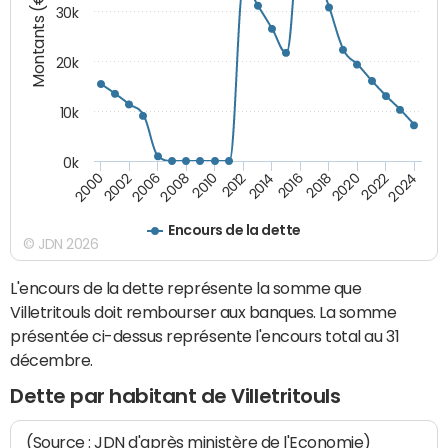
Montants (€)
30k
20k
10k
0k
2020
2010
2016
2006
2022
2012
2000
2018
2008
2024
2014
2002
Encours de la dette
© JDN 2026
L'encours de la dette représente la somme que
Villetritouls doit rembourser aux banques. La somme
présentée ci-dessus représente l'encours total au 31
décembre.
Dette par habitant de Villetritouls
(Source : JDN d'après ministère de l'Economie)