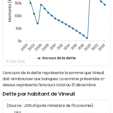
Montants (€)
150k
100k
50k
0k
2008
2022
2002
2018
2014
2010
2024
2006
2020
2000
2016
2012
Encours de la dette
© JDN 2026
L'encours de la dette représente la somme que Vineuil
doit rembourser aux banques. La somme présentée ci-
dessus représente l'encours total au 31 décembre.
Dette par habitant de Vineuil
(Source : JDN d'après ministère de l'Economie)
1250