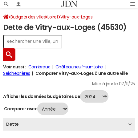
Budgets des villes
Loiret
Vitry-aux-Loges
Dette de Vitry-aux-Loges (45530)
Dette au 31/12/2024
Voir aussi :
Combreux
Châteauneuf-sur-Loire
Seichebrières
Comparer Vitry-aux-Loges à une autre ville
Mise à jour le 07/11/25
Afficher les données budgétaires de
Comparer avec
Dette