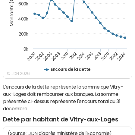
Montants (€)
600k
400k
200k
0k
2016
2014
2012
2010
2008
2006
2002
2000
2024
2022
2020
2018
Encours de la dette
© JDN 2026
L'encours de la dette représente la somme que Vitry-
aux-Loges doit rembourser aux banques. La somme
présentée ci-dessus représente l'encours total au 31
décembre.
Dette par habitant de Vitry-aux-Loges
(Source : JDN d'après ministère de l'Economie)