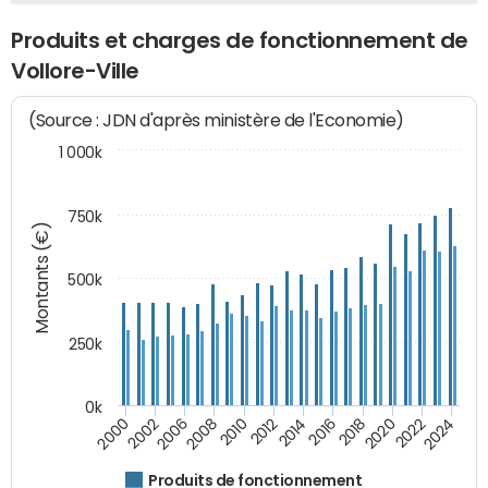
Produits et charges de fonctionnement de
Vollore-Ville
(Source : JDN d'après ministère de l'Economie)
1 000k
750k
Montants (€)
500k
250k
0k
2016
2014
2012
2010
2008
2006
2002
2000
2024
2022
2020
2018
Produits de fonctionnement