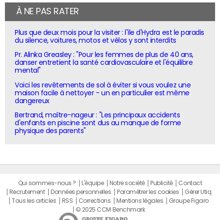
À NE PAS RATER
Plus que deux mois pour la visiter : l'île d'Hydra est le paradis
du silence, voitures, motos et vélos y sont interdits
Pr. Alinka Greasley : "Pour les femmes de plus de 40 ans,
danser entretient la santé cardiovasculaire et l'équilibre
mental"
Voici les revêtements de sol à éviter si vous voulez une
maison facile à nettoyer - un en particulier est même
dangereux
Bertrand, maître-nageur : "Les principaux accidents
d'enfants en piscine sont dus au manque de forme
physique des parents"
Qui sommes-nous ?
L'équipe
Notre société
Publicité
Contact
Recrutement
Données personnelles
Paramétrer les cookies
Gérer Utiq
Tous les articles
RSS
Corrections
Mentions légales
Groupe Figaro
© 2025 CCM Benchmark