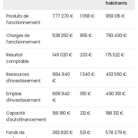
habitants
Produits de
777 270 €
1 058 €
959 015 €
fonctionnement
Charges de
628 250 €
855 €
783 493 €
fonctionnement
Résultat
149 020 €
203 €
175 522 €
comptable
Ressources
984 940
1 340 €
453 560 €
d'investissement
€
Emplois
668 940
910 €
490 361 €
d'investissement
€
Capacité
156 180 €
212 €
188 312 €
d'autofinancement
Fonds de
382 820 €
521 €
578 279 €