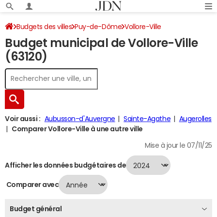
Budgets des villes
Puy-de-Dôme
Vollore-Ville
Budget municipal de Vollore-Ville
Budget 2024
(63120)
Voir aussi :
Aubusson-d'Auvergne
Sainte-Agathe
Augerolles
Comparer Vollore-Ville à une autre ville
Mise à jour le 07/11/25
Afficher les données budgétaires de
Comparer avec
Budget général