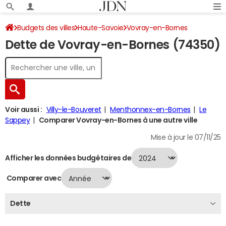
Budgets des villes
Haute-Savoie
Vovray-en-Bornes
Dette de Vovray-en-Bornes (74350)
Dette au 31/12/2024
Voir aussi :
Villy-le-Bouveret
Menthonnex-en-Bornes
Le
Sappey
Comparer Vovray-en-Bornes à une autre ville
Mise à jour le 07/11/25
Afficher les données budgétaires de
Comparer avec
Dette