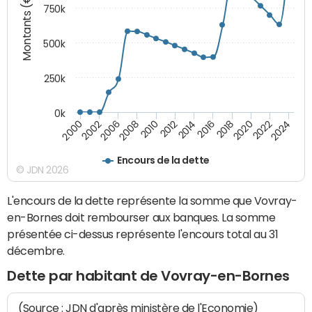
Montants (€)
750k
500k
250k
0k
2016
2014
2012
2010
2008
2006
2002
2000
2024
2022
2020
2018
Encours de la dette
© JDN 2026
L'encours de la dette représente la somme que Vovray-
en-Bornes doit rembourser aux banques. La somme
présentée ci-dessus représente l'encours total au 31
décembre.
Dette par habitant de Vovray-en-Bornes
(Source : JDN d'après ministère de l'Economie)