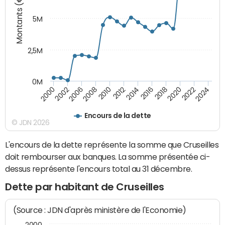
Montants (€)
5M
2,5M
0M
2000
2002
2006
2008
2010
2012
2014
2016
2018
2020
2022
2024
Encours de la dette
© JDN 2026
L'encours de la dette représente la somme que Cruseilles
doit rembourser aux banques. La somme présentée ci-
dessus représente l'encours total au 31 décembre.
Dette par habitant de Cruseilles
(Source : JDN d'après ministère de l'Economie)
2000