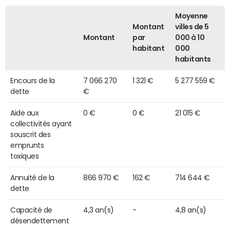
Moyenne
Montant
villes de 5
Montant
par
000 à 10
habitant
000
habitants
Encours de la
7 066 270
1 321 €
5 277 559 €
dette
€
Aide aux
0 €
0 €
21 015 €
collectivités ayant
souscrit des
emprunts
toxiques
Annuité de la
866 970 €
162 €
714 644 €
dette
Capacité de
4,3 an(s)
-
4,8 an(s)
désendettement