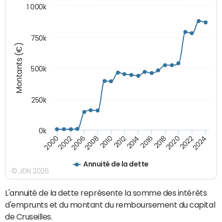
1 000k
750k
Montants (€)
500k
250k
0k
2016
2014
2012
2010
2008
2006
2002
2000
2024
2022
2020
2018
Annuité de la dette
© JDN 2026
L'annuité de la dette représente la somme des intérêts
d'emprunts et du montant du remboursement du capital
de Cruseilles.