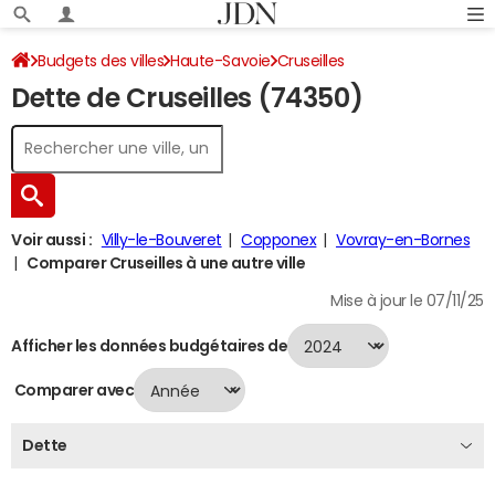
Budgets des villes
Haute-Savoie
Cruseilles
Dette de Cruseilles (74350)
Dette au 31/12/2024
Voir aussi :
Villy-le-Bouveret
Copponex
Vovray-en-Bornes
Comparer Cruseilles à une autre ville
Mise à jour le 07/11/25
Afficher les données budgétaires de
Comparer avec
Dette