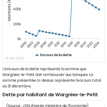
Montants (€)
400k
200k
0k
2000
2022
2016
2010
2002
2024
2018
2012
2006
2020
2014
2008
Encours de la dette
© JDN 2026
L'encours de la dette représente la somme que
Wargnies-le-Petit doit rembourser aux banques. La
somme présentée ci-dessus représente l'encours total
au 31 décembre.
Dette par habitant de Wargnies-le-Petit
(Source : JDN d'après ministère de l'Economie)