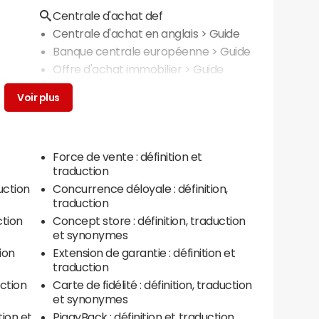
Centrale d'achat def
Centrale d'achat en anglais
> Guide
Banque centrale européenne
> Guide
Offre d'achat immobilier
> Guide
l
Force de vente : définition et
traduction
uction
Concurrence déloyale : définition,
traduction
ction
Concept store : définition, traduction
et synonymes
tion
Extension de garantie : définition et
traduction
uction
Carte de fidélité : définition, traduction
et synonymes
tion et
PiggyBack : définition et traduction