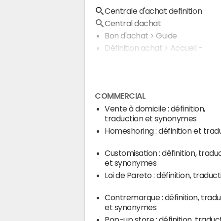
Centrale d'achat definition
Central dachat
Bon d'achat
> Guide
Définition achat
> Accueil -
Dictionnaire comptable et fisca
COMMERCIAL
Vente à domicile : définition,
traduction et synonymes
Homeshoring : définition et trad
Customisation : définition, tradu
et synonymes
Loi de Pareto : définition, traduc
Contremarque : définition, trad
et synonymes
Pop-up store : définition, traduc