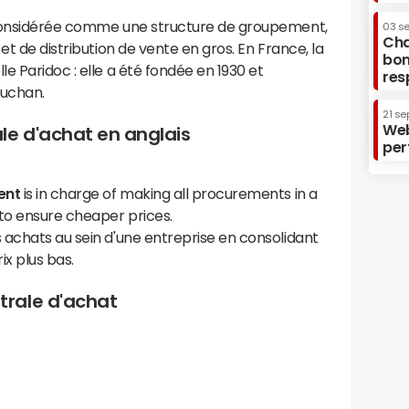
onsidérée comme une structure de groupement,
03 s
Cha
et de distribution de vente en gros. En France, la
bon
le Paridoc : elle a été fondée en 1930 et
res
Auchan.
21 se
Web
le d'achat en anglais
per
ent
is in charge of making all procurements in a
to ensure cheaper prices.
achats au sein d'une entreprise en consolidant
x plus bas.
rale d'achat