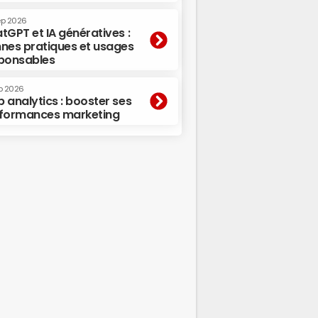
ep 2026
tGPT et IA génératives :
nes pratiques et usages
ponsables
p 2026
 analytics : booster ses
formances marketing