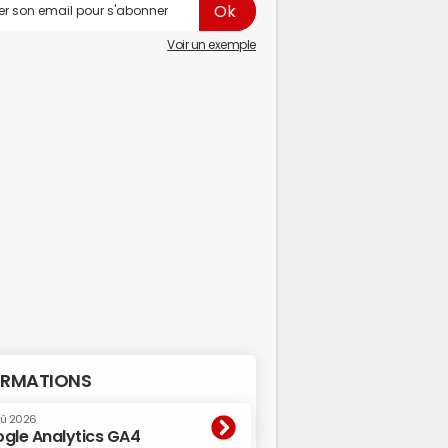
Voir un exemple
RMATIONS
oû 2026
gle Analytics GA4