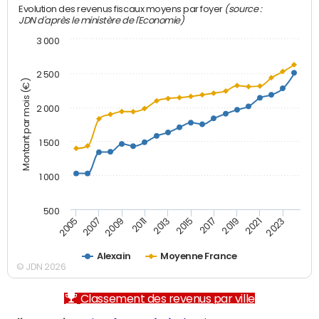
(source :
Evolution des revenus fiscaux moyens par foyer
JDN d'après le ministère de l'Economie)
3 000
2 500
Montant par mois (€)
2 000
1 500
1 000
500
2007
2017
2009
2019
2011
2021
2013
2023
2005
2015
Alexain
Moyenne France
© JDN 2026
Classement des revenus par ville