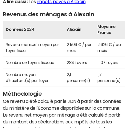
A lire aussi :
Les
impôts payés à Alexain
Revenus des ménages à Alexain
Moyenne
Données 2024
Alexain
France
Revenu mensuel moyen par
2 506 € / par
2 626 € / par
foyer fiscal
mois
mois
Nombre de foyers fiscaux
284 foyers
1 107 foyers
Nombre moyen
2,1
1,7
d'habitant(s) par foyer
personne(s)
personne(s)
Méthodologie
Ce revenu a été calculé par le JDN à partir des données
du ministère de l'Economie disponibles sur la commune.
Le revenu net moyen par ménage a été calculé à partir
du montant des déclarations aux impôts de tous les