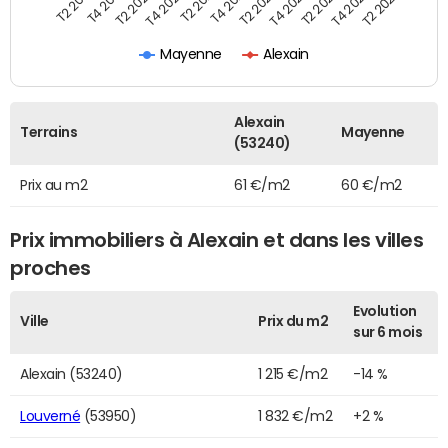
T2 2020
T2 2023
T4 2020
T4 2023
T2 2021
T2 2024
T4 2021
T2 2019
T2 2022
T4 2019
T4 2022
Mayenne
Alexain
Alexain
Terrains
Mayenne
(53240)
Prix au m2
61 €/m2
60 €/m2
Prix immobiliers à Alexain et dans les villes
proches
Evolution
Ville
Prix du m2
sur 6 mois
Alexain (53240)
1 215 €/m2
-14 %
Louverné
(53950)
1 832 €/m2
+2 %