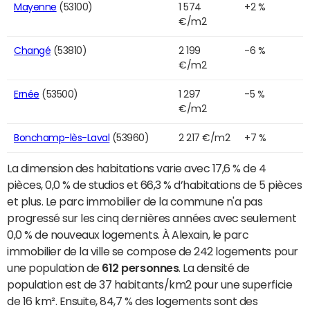
Mayenne
(53100)
1 574
+2 %
€/m2
Changé
(53810)
2 199
-6 %
€/m2
Ernée
(53500)
1 297
-5 %
€/m2
Bonchamp-lès-Laval
(53960)
2 217 €/m2
+7 %
La dimension des habitations varie avec 17,6 % de 4
pièces, 0,0 % de studios et 66,3 % d’habitations de 5 pièces
et plus. Le parc immobilier de la commune n'a pas
progressé sur les cinq dernières années avec seulement
0,0 % de nouveaux logements. À Alexain, le parc
immobilier de la ville se compose de 242 logements pour
une population de
612 personnes
. La densité de
population est de 37 habitants/km2 pour une superficie
de 16 km². Ensuite, 84,7 % des logements sont des