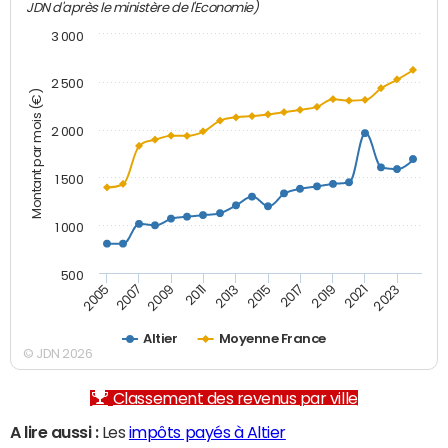
JDN d'après le ministère de l'Economie)
3 000
2 500
Montant par mois (€)
2 000
1 500
1 000
500
2007
2017
2009
2019
2011
2021
2013
2023
2005
2015
Altier
Moyenne France
© JDN 2026
Classement des revenus par ville
A lire aussi :
Les
impôts payés à Altier