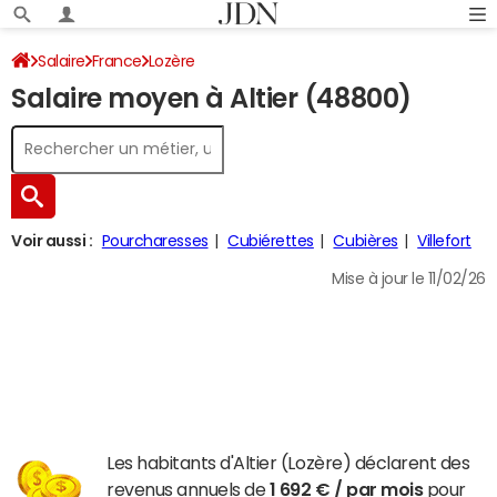
Salaire
France
Lozère
Salaire moyen à Altier (48800)
Voir aussi :
Pourcharesses
Cubiérettes
Cubières
Villefort
Mise à jour le 11/02/26
Les habitants d'Altier (Lozère) déclarent des
revenus annuels de
1 692 € / par mois
pour