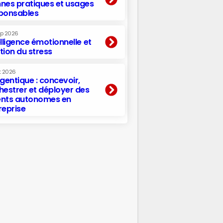
nes pratiques et usages
ponsables
ep 2026
elligence émotionnelle et
tion du stress
t 2026
agentique : concevoir,
hestrer et déployer des
nts autonomes en
reprise