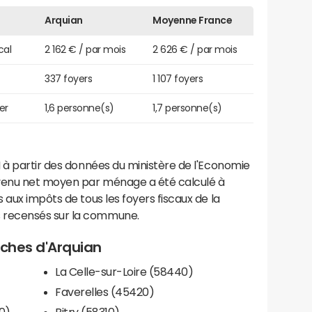
Arquian
Moyenne France
cal
2 162 € / par mois
2 626 € / par mois
337 foyers
1 107 foyers
er
1,6 personne(s)
1,7 personne(s)
 à partir des données du ministère de l'Economie
evenu net moyen par ménage a été calculé à
 aux impôts de tous les foyers fiscaux de la
 recensés sur la commune.
roches d'Arquian
La Celle-sur-Loire (58440)
Faverelles (45420)
0)
Bitry (58310)