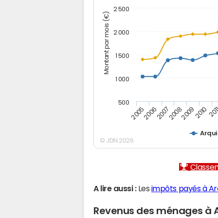
2 500
Montant par mois (€)
2 000
1 500
1 000
500
2005
2006
2007
2008
2009
2010
201
Arqu
© JDN 2026
Classem
A lire aussi :
Les
impôts payés à Ar
Revenus des ménages à 