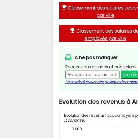
Classement des salaires des c
par ville
Classement des salaires d
employés par ville
A ne pas manquer
Recevez nos astuces et bons plans 
Je m'
En savoir plus sur notre politique de confiden
Evolution des revenus à A
Evolution des revenus fiscaux moyens p
l'Economie)
3 000