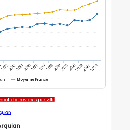
1
2012
2013
2014
2015
2016
2017
2018
2019
2020
2021
2022
2023
2024
ian
Moyenne France
ent des revenus par ville
quian
Arquian