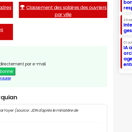
bon
adres
Classement des salaires des ouvriers
res
par ville
24 s
Int
es
ges
01 oc
IA 
orc
age
directement par e-mail.
ent
abonne
tialité
rquian
(source : JDN d'après le ministère de
ar foyer