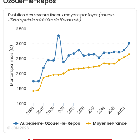
Ozouer-le-Repos
(source :
Evolution des revenus fiscaux moyens par foyer
JDN d'après le ministère de l'Economie)
3 500
3 000
Montant par mois (€)
2 500
2 000
1 500
1 000
2007
2017
2009
2019
2011
2021
2013
2023
2005
2015
Aubepierre-Ozouer-le-Repos
Moyenne France
© JDN 2026