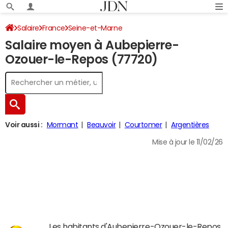
Salaire
France
Seine-et-Marne
Salaire moyen à Aubepierre-
Ozouer-le-Repos (77720)
Voir aussi :
Mormant
Beauvoir
Courtomer
Argentières
Mise à jour le 11/02/26
Les habitants d'Aubepierre-Ozouer-le-Repos