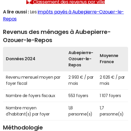
Classement des revenus par ville
A lire aussi :
Les
impôts payés à Aubepierre-Ozouer-le-
Repos
Revenus des ménages à Aubepierre-
Ozouer-le-Repos
Aubepierre-
Moyenne
Données 2024
Ozouer-le-
France
Repos
Revenu mensuel moyen par
2 993 € / par
2 626 € / par
foyer fiscal
mois
mois
Nombre de foyers fiscaux
553 foyers
1 107 foyers
Nombre moyen
1,8
1,7
d'habitant(s) par foyer
personne(s)
personne(s)
Méthodologie