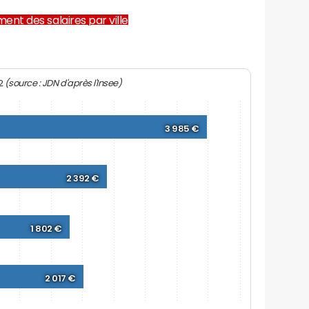
ent des salaires par ville
s
(source : JDN d'après l'Insee)
22
3 985 €
2 392 €
1 802 €
2 017 €