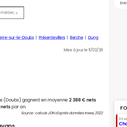
rre-sur-le-Doubs
Présentevillers
Berche
Dung
Mise à jour le 11/02/26
ans (Doubs) gagnent en moyenne
2 388 € nets
 nets
par an.
FO
Source : calculs JDN d'après données Insee, 2022
03 s
Cha
Bavans