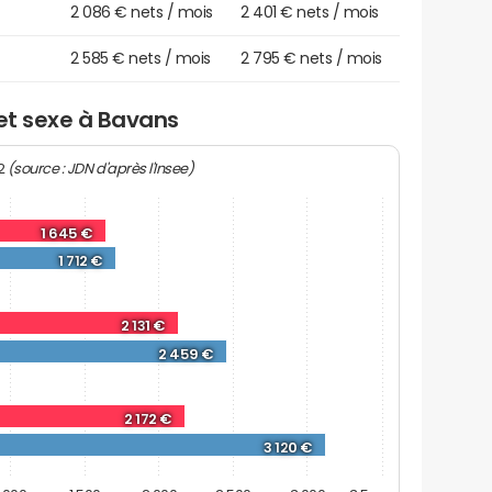
2 086 € nets / mois
2 401 € nets / mois
2 585 € nets / mois
2 795 € nets / mois
 et sexe à Bavans
(source : JDN d'après l'Insee)
22
1 645 €
1 712 €
2 131 €
2 459 €
2 172 €
3 120 €