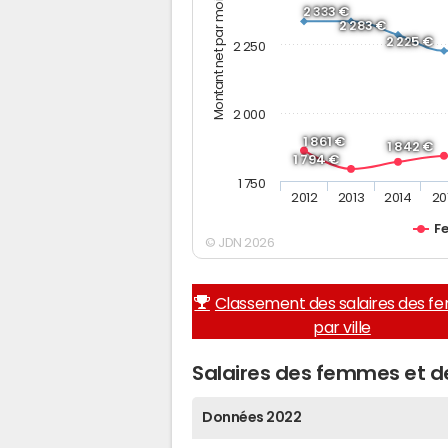
Montant net par mois (€)
2 333 €
2 283 €
2 225 €
2 250
2 000
1 861 €
1 842 €
1 794 €
1 750
2012
2013
2014
20
F
© JDN 2026
Classement des salaires des 
par ville
Salaires des femmes et 
Données 2022