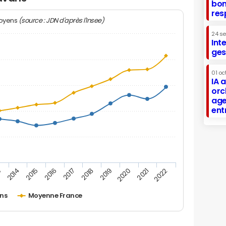
bon
res
(source : JDN d'après l'Insee)
moyens
24 s
Int
ges
01 oc
IA 
orc
age
ent
2019
2015
2022
2018
2014
2021
2017
3
2020
2016
ns
Moyenne France