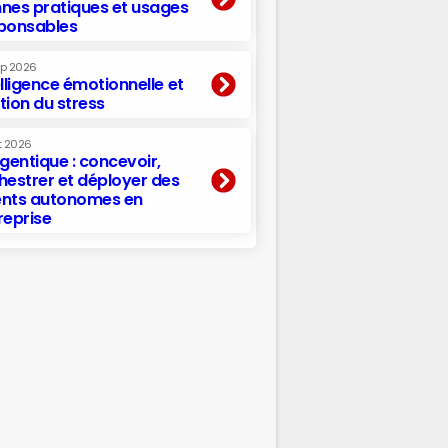
nes pratiques et usages
ponsables
ep 2026
elligence émotionnelle et
tion du stress
t 2026
agentique : concevoir,
hestrer et déployer des
nts autonomes en
reprise