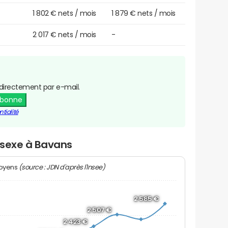
1 802 € nets / mois
1 879 € nets / mois
2 017 € nets / mois
-
directement par e-mail.
abonne
tialité
r sexe à Bavans
(source : JDN d'après l'Insee)
moyens
2 585 €
2 507 €
2 423 €