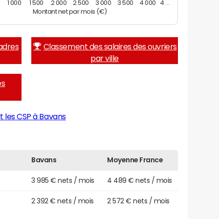
1 000
1 500
2 000
2 500
3 000
3 500
4 000
4 …
Montant net par mois (€)
adres
Classement des salaires des ouvriers
par ville
es
t les CSP à Bavans
s
Bavans
Moyenne France
3 985 € nets / mois
4 489 € nets / mois
2 392 € nets / mois
2 572 € nets / mois