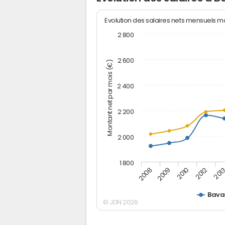
Evolution des salaires nets mensuels 
2 800
2 600
Montant net par mois (€)
2 400
2 200
2 000
1 800
2012
2010
2009
201
2008
Bava
© JDN 2026