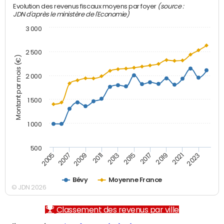
(source :
Evolution des revenus fiscaux moyens par foyer
JDN d'après le ministère de l'Economie)
3 000
2 500
Montant par mois (€)
2 000
1 500
1 000
500
2007
2017
2009
2019
2011
2021
2013
2023
2005
2015
Bévy
Moyenne France
© JDN 2026
Classement des revenus par ville