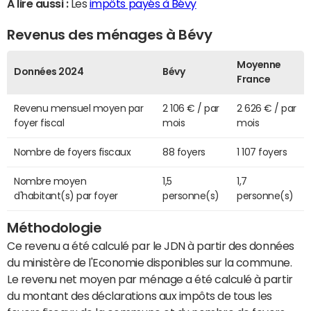
A lire aussi :
Les
impôts payés à Bévy
Revenus des ménages à Bévy
Moyenne
Données 2024
Bévy
France
Revenu mensuel moyen par
2 106 € / par
2 626 € / par
foyer fiscal
mois
mois
Nombre de foyers fiscaux
88 foyers
1 107 foyers
Nombre moyen
1,5
1,7
d'habitant(s) par foyer
personne(s)
personne(s)
Méthodologie
Ce revenu a été calculé par le JDN à partir des données
du ministère de l'Economie disponibles sur la commune.
Le revenu net moyen par ménage a été calculé à partir
du montant des déclarations aux impôts de tous les