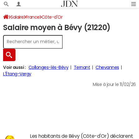
Salaire
France
Côte-d'Or
Salaire moyen à Bévy (21220)
Voir aussi :
Collonges-lès-Bévy
Ternant
Chevannes
L'Étang-Vergy
Mise à jour le 11/02/26
Les habitants de Bévy (Côte-d'Or) déclarent