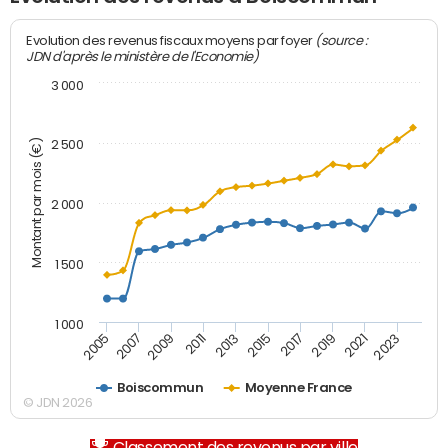
(source :
Evolution des revenus fiscaux moyens par foyer
JDN d'après le ministère de l'Economie)
3 000
Montant par mois (€)
2 500
2 000
1 500
1 000
2007
2017
2009
2019
2011
2021
2013
2023
2005
2015
Boiscommun
Moyenne France
© JDN 2026
Classement des revenus par ville