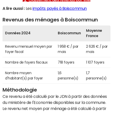
A lire aussi :
Les
impôts payés à Boiscommun
Revenus des ménages à Boiscommun
Moyenne
Données 2024
Boiscommun
France
Revenu mensuel moyen par
1 958 € / par
2 626 € / par
foyer fiscal
mois
mois
Nombre de foyers fiscaux
718 foyers
1 107 foyers
Nombre moyen
1,6
1,7
d'habitant(s) par foyer
personne(s)
personne(s)
Méthodologie
Ce revenu a été calculé par le JDN à partir des données
du ministère de l'Economie disponibles sur la commune.
Le revenu net moyen par ménage a été calculé à partir