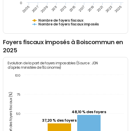
0
2023
2005
2009
2013
2017
2021
2025
2007
2011
2015
2019
Nombre de foyers fiscaux
Nombre de foyers fiscaux imposés
Foyers fiscaux imposés à Boiscommun en
2025
Evolution de la part de foyers imposables (Source : JDN
d'après ministère de l'Economie)
100
Part des foyers fiscaux (%)
75
48,10 % des foyers
50
37,20 % des foyers