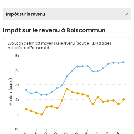
Impôt sur le revenu
Impôt sur le revenu à Boiscommun
Evolution de l'impôt moyen sur le revenu (Source : JDN d'après
ministère de l'Economie)
5k
4k
Montant (euros)
3k
2k
1k
0k