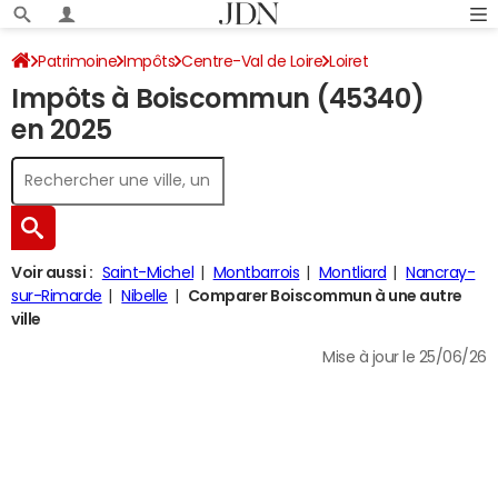
Patrimoine
Impôts
Centre-Val de Loire
Loiret
Impôts à Boiscommun (45340)
Boiscommun
Impôt sur le revenu
en 2025
Voir aussi :
Saint-Michel
Montbarrois
Montliard
Nancray-
sur-Rimarde
Nibelle
Comparer Boiscommun à une autre
ville
Mise à jour le 25/06/26