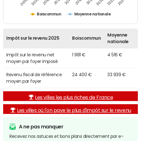
2014
2024
2010
2020
2012
2022
2006
2016
2008
2018
Boiscommun
Moyenne nationale
Moyenne
Impôt sur le revenu 2025
Boiscommun
nationale
Impôt sur le revenu net
1 981 €
4 516 €
moyen par foyer imposé
Revenu fiscal de référence
24 400 €
33 939 €
moyen par foyer
Les villes les plus riches de France
Les villes où l'on paye le plus d'impôt sur le revenu
A ne pas manquer
Recevez nos astuces et bons plans directement par e-