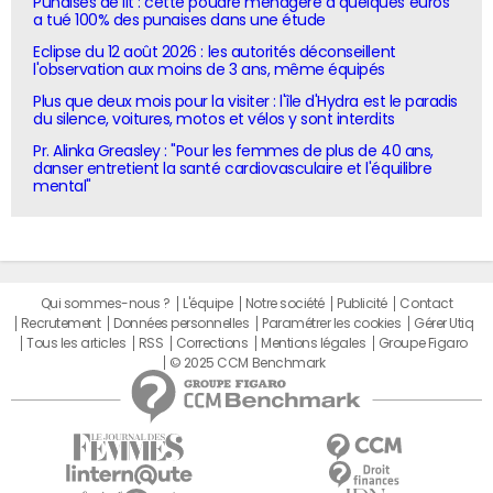
Punaises de lit : cette poudre ménagère à quelques euros
a tué 100% des punaises dans une étude
Eclipse du 12 août 2026 : les autorités déconseillent
l'observation aux moins de 3 ans, même équipés
Plus que deux mois pour la visiter : l'île d'Hydra est le paradis
du silence, voitures, motos et vélos y sont interdits
Pr. Alinka Greasley : "Pour les femmes de plus de 40 ans,
danser entretient la santé cardiovasculaire et l'équilibre
mental"
Qui sommes-nous ?
L'équipe
Notre société
Publicité
Contact
Recrutement
Données personnelles
Paramétrer les cookies
Gérer Utiq
Tous les articles
RSS
Corrections
Mentions légales
Groupe Figaro
© 2025 CCM Benchmark