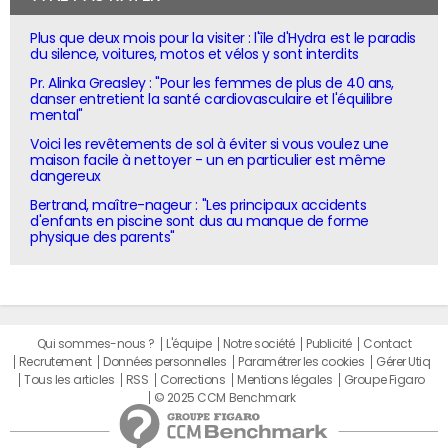
Plus que deux mois pour la visiter : l'île d'Hydra est le paradis
du silence, voitures, motos et vélos y sont interdits
Pr. Alinka Greasley : "Pour les femmes de plus de 40 ans,
danser entretient la santé cardiovasculaire et l'équilibre
mental"
Voici les revêtements de sol à éviter si vous voulez une
maison facile à nettoyer - un en particulier est même
dangereux
Bertrand, maître-nageur : "Les principaux accidents
d'enfants en piscine sont dus au manque de forme
physique des parents"
Qui sommes-nous ?
L'équipe
Notre société
Publicité
Contact
Recrutement
Données personnelles
Paramétrer les cookies
Gérer Utiq
Tous les articles
RSS
Corrections
Mentions légales
Groupe Figaro
© 2025 CCM Benchmark