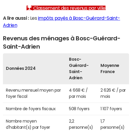
Classement des revenus par ville
A lire aussi :
Les
impôts payés à Bosc-Guérard-Saint-
Adrien
Revenus des ménages à Bosc-Guérard-
Saint-Adrien
Bosc-
Guérard-
Moyenne
Données 2024
Saint-
France
Adrien
Revenu mensuel moyen par
4 668 € /
2 626 € / par
foyer fiscal
par mois
mois
Nombre de foyers fiscaux
508 foyers
1 107 foyers
Nombre moyen
2,2
1,7
d'habitant(s) par foyer
personne(s)
personne(s)