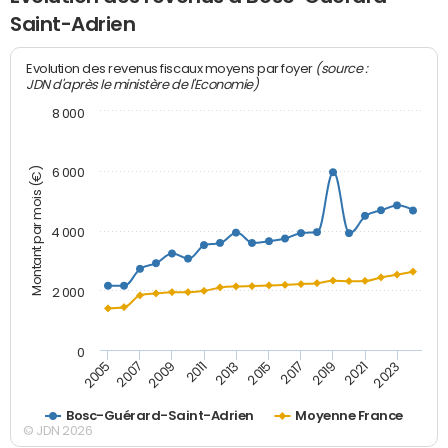
Saint-Adrien
(source :
Evolution des revenus fiscaux moyens par foyer
JDN d'après le ministère de l'Economie)
8 000
Montant par mois (€)
6 000
4 000
2 000
0
2007
2017
2005
2015
2013
2023
2011
2021
2009
2019
Bosc-Guérard-Saint-Adrien
Moyenne France
© JDN 2026