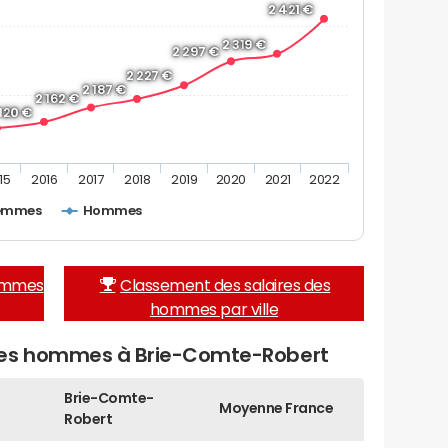
2 421 €
2 319 €
2 297 €
2 227 €
2 187 €
2 162 €
 120 €
15
2016
2017
2018
2019
2020
2021
2022
emmes
Hommes
femmes
Classement des salaires des
hommes par ville
des hommes à Brie-Comte-Robert
Brie-Comte-
Moyenne France
Robert