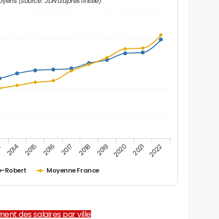
(source : JDN d'après l'Insee)
moyens
2019
2015
2022
2018
2014
2021
2017
3
2020
2016
e-Robert
Moyenne France
ent des salaires par ville