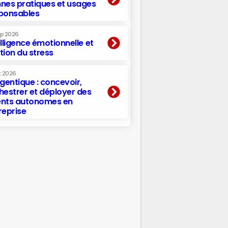
nes pratiques et usages
ponsables
ep 2026
elligence émotionnelle et
tion du stress
t 2026
agentique : concevoir,
hestrer et déployer des
nts autonomes en
reprise