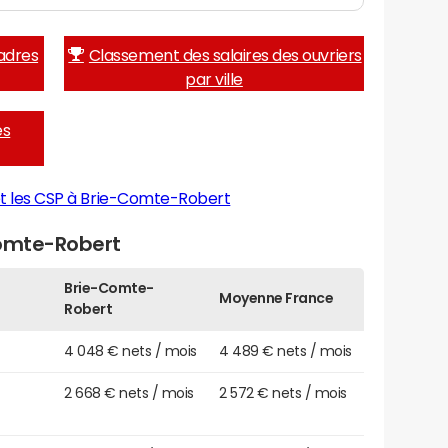
adres
Classement des salaires des ouvriers
par ville
es
et les CSP à Brie-Comte-Robert
Comte-Robert
Brie-Comte-
Moyenne France
Robert
4 048 € nets / mois
4 489 € nets / mois
2 668 € nets / mois
2 572 € nets / mois