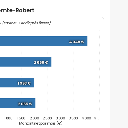
Comte-Robert
(source : JDN d'après l'Insee)
22
4 048 €
2 668 €
1 993 €
2 055 €
1 000
1 500
2 000
2 500
3 000
3 500
4 000
4 …
Montant net par mois (€)