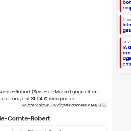
bon
res
24 s
Int
ges
01 oc
IA 
orc
age
ent
e-Comte-Robert (Seine-et-Marne) gagnent en
s
par mois, soit
31 114 € nets
par an.
Source : calculs JDN d'après données Insee, 2022
Brie-Comte-Robert