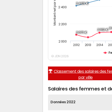
Montant net par mois (€)
2 409 €
2 400
2 200
2
2 102 €
2 071 €
2 000
2012
2013
2014
20
F
© JDN 2026
Classement des salaires des 
par ville
Salaires des femmes et 
Données 2022