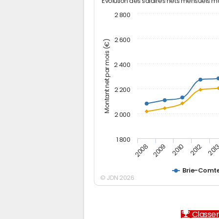
Evolution des salaires nets mensuels 
2 800
2 600
Montant net par mois (€)
2 400
2 200
2 000
1 800
2012
2010
2009
201
2008
Brie-Comt
© JDN 2026
Classem