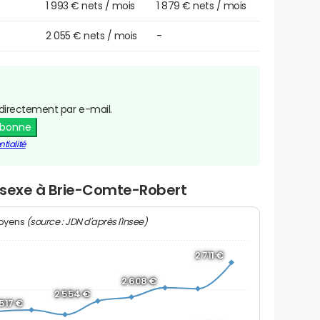
1 993 € nets / mois
1 879 € nets / mois
2 055 € nets / mois
-
directement par e-mail.
abonne
tialité
r sexe à Brie-Comte-Robert
(source : JDN d'après l'Insee)
moyens
2 711 €
2 608 €
2 554 €
 517 €