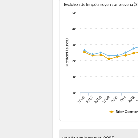
Evolution de l'impôt moyen sur le revenu (
5k
4k
Montant (euros)
3k
2k
1k
0k
2006
2007
2008
2009
2010
2011
2012
2
Brie-Comte