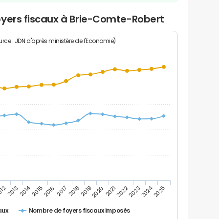
oyers fiscaux à Brie-Comte-Robert
rce : JDN d'après ministère de l'Economie)
2024
2014
2017
2018
2019
2020
2021
2022
2023
2025
012
2013
2015
2016
Nombre de foyers fiscaux imposés
aux