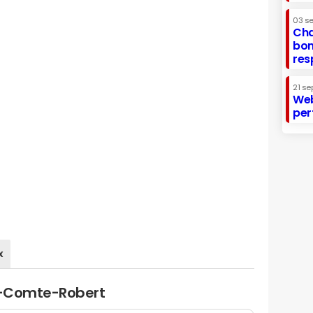
03 s
Cha
bon
res
21 se
Web
per
x
ie-Comte-Robert