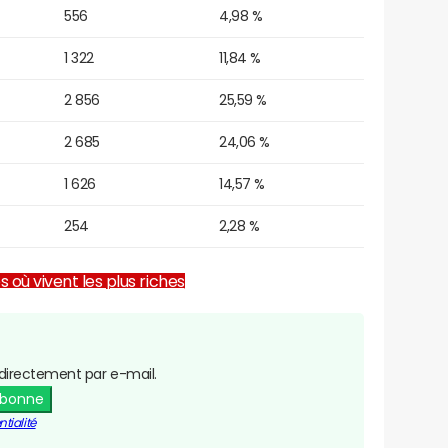
556
4,98 %
1 322
11,84 %
2 856
25,59 %
2 685
24,06 %
1 626
14,57 %
254
2,28 %
es où vivent les plus riches
directement par e-mail.
abonne
tialité