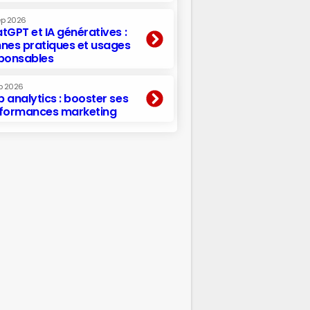
ep 2026
tGPT et IA génératives :
nes pratiques et usages
ponsables
p 2026
 analytics : booster ses
formances marketing