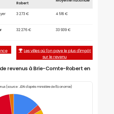
Moyenne nationale
Robert
oyer
3 273 €
4 516 €
r
32 276 €
33 939 €
rance
Les villes où l'on paye le plus d'impôt
sur le revenu
u de revenus à Brie-Comte-Robert en
enus (source : JDN d'après ministère de l'Economie)