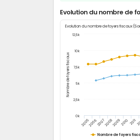
Evolution du nombre de f
Evolution du nombre de foyers fiscaux (Sou
12,5k
10k
Nombre de foyers fiscaux
7,5k
5k
2,5k
0k
2005
2006
2007
2008
2009
2010
2011
2
Nombre de foyers fisc