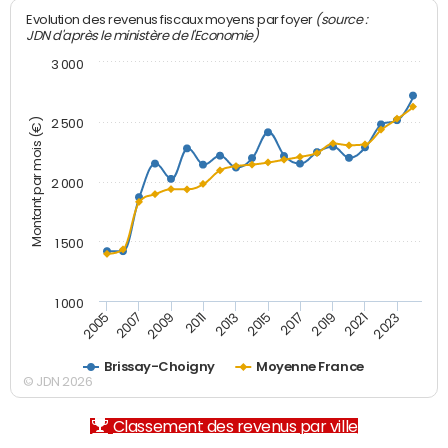
(source :
Evolution des revenus fiscaux moyens par foyer
JDN d'après le ministère de l'Economie)
3 000
Montant par mois (€)
2 500
2 000
1 500
1 000
2007
2017
2009
2019
2011
2021
2013
2023
2005
2015
Brissay-Choigny
Moyenne France
© JDN 2026
Classement des revenus par ville