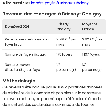
A lire aussi :
Les
impôts payés à Brissay-Choigny
Revenus des ménages à Brissay-Choigny
Brissay-
Moyenne
Données 2024
Choigny
France
Revenu mensuel moyen par
2 719 € / par
2 626 € / par
foyer fiscal
mois
mois
Nombre de foyers fiscaux
175 foyers
1 107 foyers
Nombre moyen
1,7
1,7
d'habitant(s) par foyer
personne(s)
personne(s)
Méthodologie
Ce revenu a été calculé par le JDN à partir des données
du ministère de l'Economie disponibles sur la commune.
Le revenu net moyen par ménage a été calculé à partir
du montant des déclarations aux impôts de tous les