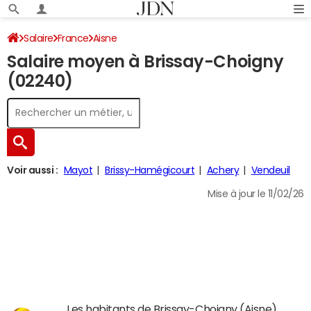
Salaire
France
Aisne
Salaire moyen à Brissay-Choigny
(02240)
Voir aussi :
Mayot
Brissy-Hamégicourt
Achery
Vendeuil
Mise à jour le 11/02/26
Les habitants de Brissay-Choigny (Aisne)