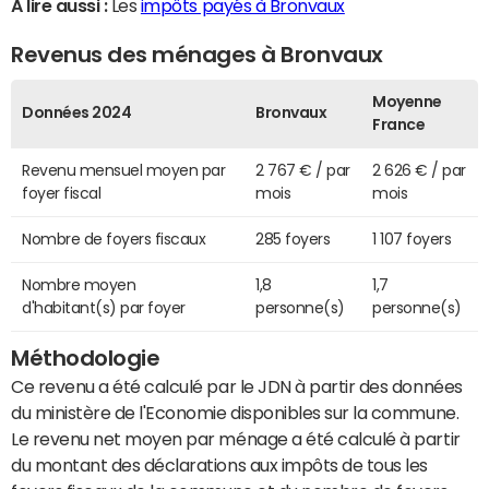
A lire aussi :
Les
impôts payés à Bronvaux
Revenus des ménages à Bronvaux
Moyenne
Données 2024
Bronvaux
France
Revenu mensuel moyen par
2 767 € / par
2 626 € / par
foyer fiscal
mois
mois
Nombre de foyers fiscaux
285 foyers
1 107 foyers
Nombre moyen
1,8
1,7
d'habitant(s) par foyer
personne(s)
personne(s)
Méthodologie
Ce revenu a été calculé par le JDN à partir des données
du ministère de l'Economie disponibles sur la commune.
Le revenu net moyen par ménage a été calculé à partir
du montant des déclarations aux impôts de tous les