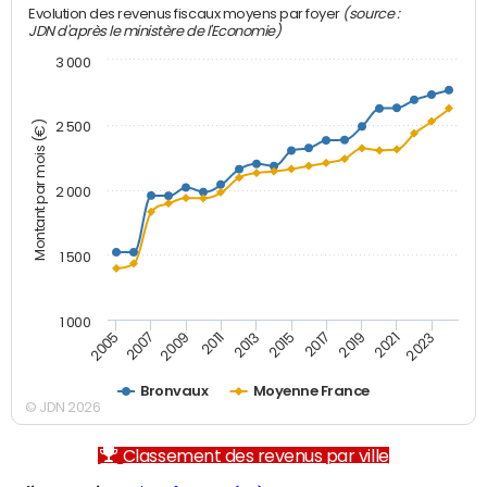
(source :
Evolution des revenus fiscaux moyens par foyer
JDN d'après le ministère de l'Economie)
3 000
Montant par mois (€)
2 500
2 000
1 500
1 000
2007
2017
2009
2019
2011
2021
2013
2023
2005
2015
Bronvaux
Moyenne France
© JDN 2026
Classement des revenus par ville