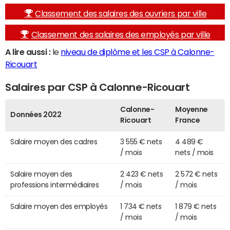
Classement des salaires des ouvriers par ville
Classement des salaires des employés par ville
A lire aussi :
le
niveau de diplôme et les CSP à Calonne-
Ricouart
Salaires par CSP à Calonne-Ricouart
Calonne-
Moyenne
Données 2022
Ricouart
France
Salaire moyen des cadres
3 555 € nets
4 489 €
/ mois
nets / mois
Salaire moyen des
2 423 € nets
2 572 € nets
professions intermédiaires
/ mois
/ mois
Salaire moyen des employés
1 734 € nets
1 879 € nets
/ mois
/ mois