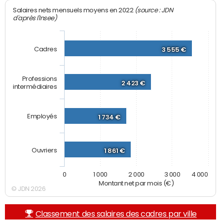
(source : JDN
Salaires nets mensuels moyens en 2022
d'après l'Insee)
Cadres
3 555 €
Professions
2 423 €
intermédiaires
Employés
1 734 €
Ouvriers
1 861 €
0
1 000
2 000
3 000
4 000
Montant net par mois (€)
© JDN 2026
Classement des salaires des cadres par ville