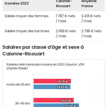
Calonne-
Moyenne
Données 2022
Ricouart
France
Salaire moyen des femmes
1 787 € nets
2 401 € nets
/ mois
/ mois
Salaire moyen des hommes
2 059 € nets
2 795 € nets
/ mois
/ mois
Salaires par classe d'âge et sexe à
Calonne-Ricouart
(source : JDN
Salaires nets mensuels moyens en 2022
d'après l'Insee)
1 676 €
moins de 26 ans
1 653 €
1 803 €
26-49 ans
2 035 €