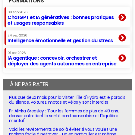
FORMATIONS
03 sep 2026
ChatGPT et IA génératives : bonnes pratiques
et usages responsables
24 sep 2026
Intelligence émotionnelle et gestion du stress
01 oct 2026
IA agentique : concevoir, orchestrer et
déployer des agents autonomes en entreprise
À NE PAS RATER
Plus que deux mois pour la visiter : l'île d'Hydra est le paradis
du silence, voitures, motos et vélos y sont interdits
Pr. Alinka Greasley : "Pour les femmes de plus de 40 ans,
danser entretient la santé cardiovasculaire et l'équilibre
mental"
Voici les revêtements de sol à éviter si vous voulez une
maison facile à nettoyer - un en particulier est même