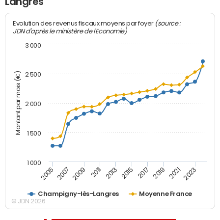
Langres
(source :
Evolution des revenus fiscaux moyens par foyer
JDN d'après le ministère de l'Economie)
3 000
Montant par mois (€)
2 500
2 000
1 500
1 000
2007
2017
2009
2019
2011
2021
2013
2023
2005
2015
Champigny-lès-Langres
Moyenne France
© JDN 2026