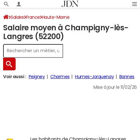
Salaire
France
Haute-Marne
Salaire moyen à Champigny-lès-
Langres (52200)
Voir aussi :
Peigney
Charmes
Humes-Jorquenay
Bannes
Mise à jour le 11/02/26
Les habitants de Champigny-lès-Langres