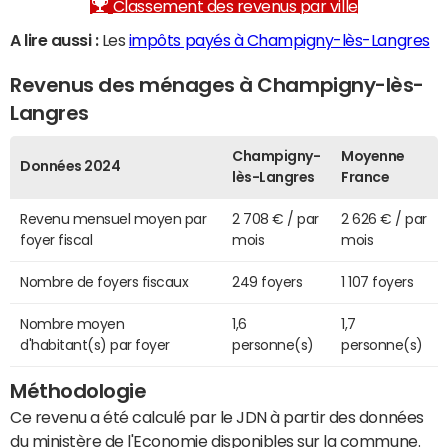
Classement des revenus par ville
A lire aussi :
Les
impôts payés à Champigny-lès-Langres
Revenus des ménages à Champigny-lès-
Langres
Champigny-
Moyenne
Données 2024
lès-Langres
France
Revenu mensuel moyen par
2 708 € / par
2 626 € / par
foyer fiscal
mois
mois
Nombre de foyers fiscaux
249 foyers
1 107 foyers
Nombre moyen
1,6
1,7
d'habitant(s) par foyer
personne(s)
personne(s)
Méthodologie
Ce revenu a été calculé par le JDN à partir des données
du ministère de l'Economie disponibles sur la commune.