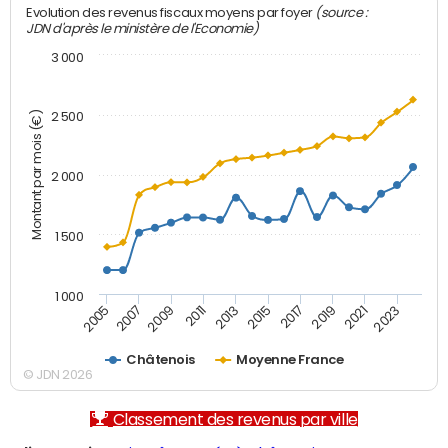
(source :
Evolution des revenus fiscaux moyens par foyer
JDN d'après le ministère de l'Economie)
3 000
Montant par mois (€)
2 500
2 000
1 500
1 000
2007
2017
2009
2019
2011
2021
2013
2023
2005
2015
Châtenois
Moyenne France
© JDN 2026
Classement des revenus par ville