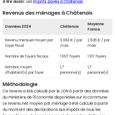
A lire aussi :
Les
impôts payés à Châtenois
Revenus des ménages à Châtenois
Moyenne
Données 2024
Châtenois
France
Revenu mensuel moyen par
2 063 € / par
2 626 € / par
foyer fiscal
mois
mois
Nombre de foyers fiscaux
1 007 foyers
1 107 foyers
Nombre moyen
1,7
1,7
d'habitant(s) par foyer
personne(s)
personne(s)
Méthodologie
Ce revenu a été calculé par le JDN à partir des données
du ministère de l'Economie disponibles sur la commune.
Le revenu net moyen par ménage a été calculé à partir
du montant des déclarations aux impôts de tous les