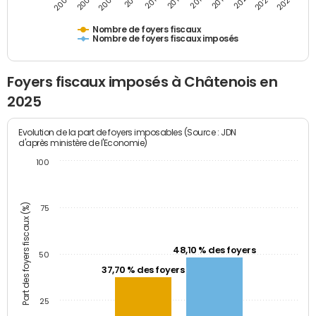
2023
2005
2009
2013
2017
2021
2025
2007
2011
2015
2019
Nombre de foyers fiscaux
Nombre de foyers fiscaux imposés
Foyers fiscaux imposés à Châtenois en
2025
Evolution de la part de foyers imposables (Source : JDN
d'après ministère de l'Economie)
100
Part des foyers fiscaux (%)
75
48,10 % des foyers
50
37,70 % des foyers
25