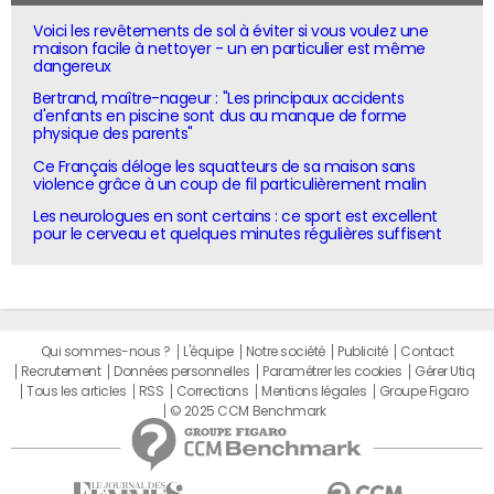
Voici les revêtements de sol à éviter si vous voulez une
maison facile à nettoyer - un en particulier est même
dangereux
Bertrand, maître-nageur : "Les principaux accidents
d'enfants en piscine sont dus au manque de forme
physique des parents"
Ce Français déloge les squatteurs de sa maison sans
violence grâce à un coup de fil particulièrement malin
Les neurologues en sont certains : ce sport est excellent
pour le cerveau et quelques minutes régulières suffisent
Qui sommes-nous ?
L'équipe
Notre société
Publicité
Contact
Recrutement
Données personnelles
Paramétrer les cookies
Gérer Utiq
Tous les articles
RSS
Corrections
Mentions légales
Groupe Figaro
© 2025 CCM Benchmark