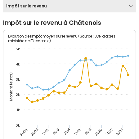
Impôt sur le revenu
Impôt sur le revenu à Châtenois
Evolution de l'impôt moyen sur le revenu (Source : JDN d'après
ministère de l'Economie)
5k
4k
Montant (euros)
3k
2k
1k
0k
2014
2024
2010
2020
2012
2022
2006
2016
2008
2018