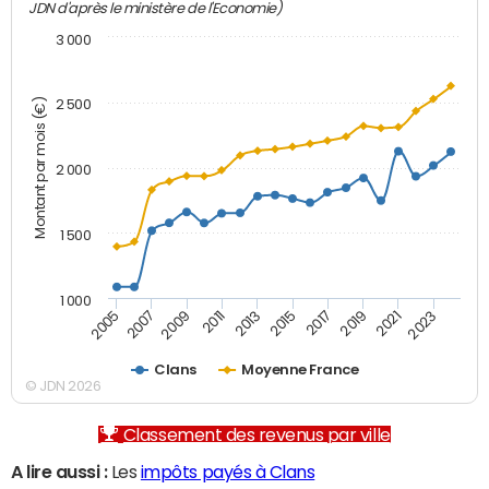
JDN d'après le ministère de l'Economie)
3 000
Montant par mois (€)
2 500
2 000
1 500
1 000
2007
2017
2009
2019
2011
2021
2013
2023
2005
2015
Clans
Moyenne France
© JDN 2026
Classement des revenus par ville
A lire aussi :
Les
impôts payés à Clans