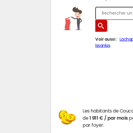
Voir aussi :
Lachap
Issanlas
Les habitants de Couc
de
1 911 € / par mois
po
par foyer.