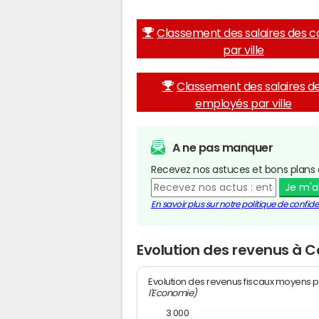
Classement des salaires des c
par ville
Classement des salaires d
employés par ville
A ne pas manquer
Recevez nos astuces et bons plans 
Je m'
En savoir plus sur notre politique de confiden
Evolution des revenus à 
Evolution des revenus fiscaux moyens p
l'Economie)
3 000