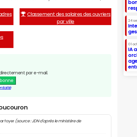
bon
res
adres
Classement des salaires des ouvriers
par ville
24 s
Int
ges
es
01 oc
IA 
orc
age
ent
directement par e-mail.
abonne
tialité
Coucouron
(source : JDN d'après le ministère de
ar foyer