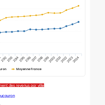
1
2012
2013
2014
2015
2016
2017
2018
2019
2020
2021
2022
2023
2024
uron
Moyenne France
ent des revenus par ville
oucouron