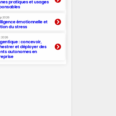
nes pratiques et usages
ponsables
ep 2026
elligence émotionnelle et
tion du stress
t 2026
agentique : concevoir,
hestrer et déployer des
nts autonomes en
reprise