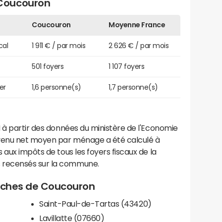
Coucouron
Coucouron
Moyenne France
cal
1 911 € / par mois
2 626 € / par mois
501 foyers
1 107 foyers
er
1,6 personne(s)
1,7 personne(s)
 à partir des données du ministère de l'Economie
evenu net moyen par ménage a été calculé à
 aux impôts de tous les foyers fiscaux de la
 recensés sur la commune.
proches de Coucouron
Saint-Paul-de-Tartas (43420)
Lavillatte (07660)