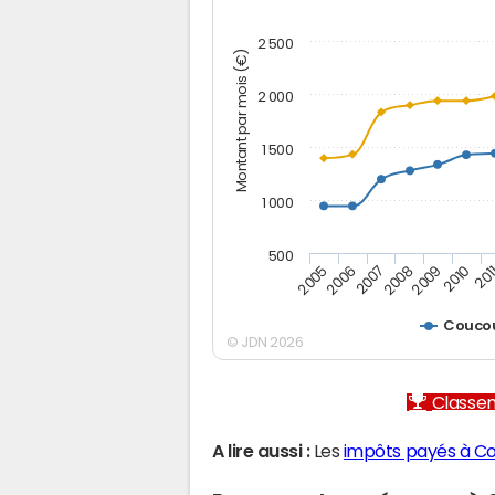
2 500
Montant par mois (€)
2 000
1 500
1 000
500
2005
2006
2007
2008
2009
2010
201
Couco
© JDN 2026
Classem
A lire aussi :
Les
impôts payés à C