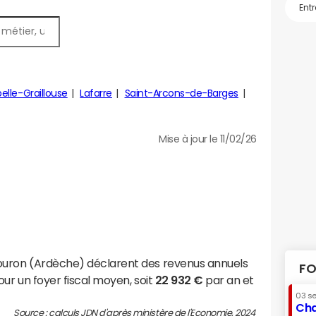
elle-Graillouse
Lafarre
Saint-Arcons-de-Barges
Mise à jour le 11/02/26
ouron (Ardèche) déclarent des revenus annuels
FO
ur un foyer fiscal moyen, soit
22 932 €
par an et
03 s
Cha
Source : calculs JDN d'après ministère de l'Economie, 2024