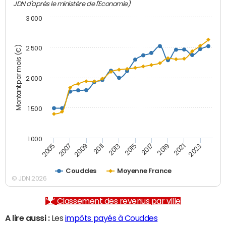
JDN d'après le ministère de l'Economie)
3 000
Montant par mois (€)
2 500
2 000
1 500
1 000
2007
2017
2009
2019
2011
2021
2013
2023
2005
2015
Couddes
Moyenne France
© JDN 2026
Classement des revenus par ville
A lire aussi :
Les
impôts payés à Couddes