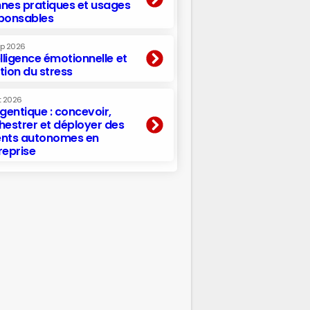
nes pratiques et usages
ponsables
ep 2026
elligence émotionnelle et
tion du stress
t 2026
agentique : concevoir,
hestrer et déployer des
nts autonomes en
reprise