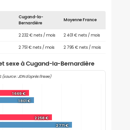
Cugand-la-
Moyenne France
Bernardière
2 232 € nets / mois
2 401 € nets / mois
2 751 € nets / mois
2 795 € nets / mois
 et sexe à Cugand-la-Bernardière
(source : JDN d'après l'Insee)
22
1 669 €
1 801 €
2 258 €
2 771 €