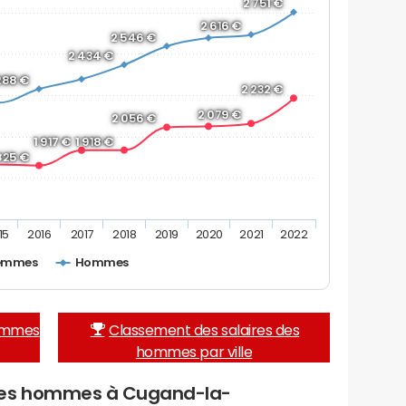
2 751 €
2 616 €
2 546 €
2 434 €
288 €
2 232 €
2 079 €
2 056 €
1 917 €
1 918 €
 825 €
15
2016
2017
2018
2019
2020
2021
2022
emmes
Hommes
femmes
Classement des salaires des
hommes par ville
des hommes à Cugand-la-