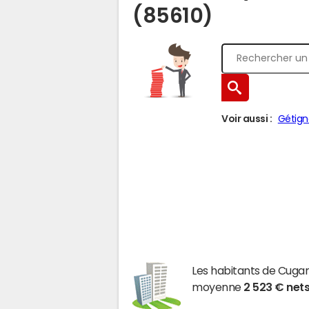
(85610)
Voir aussi :
Gétign
Les habitants de Cuga
moyenne
2 523 € net