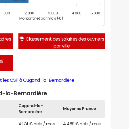
1 000
2 000
3 000
4 000
5 000
Montant net par mois (€)
adres
Classement des salaires des ouvriers
par ville
es
et les CSP à Cugand-la-Bernardière
d-la-Bernardière
Cugand-la-
Moyenne France
Bernardière
4 174 € nets / mois
4 489 € nets / mois