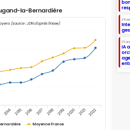
bon
res
Cugand-la-Bernardière
24 s
(source : JDN d'après l'Insee)
moyens
Int
ges
01 oc
IA 
orc
age
ent
2019
2016
3
2020
2017
2014
2021
2018
2015
2022
ernardière
Moyenne France