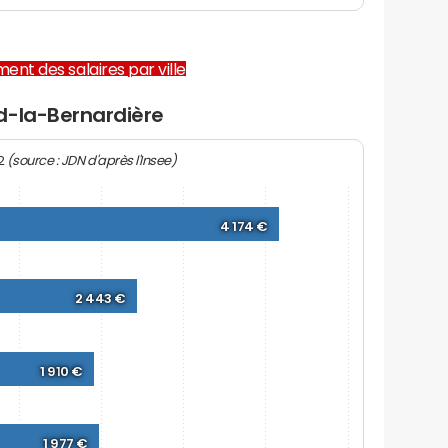
ent des salaires par ville
d-la-Bernardière
(source : JDN d'après l'Insee)
22
4 174 €
2 443 €
1 910 €
1 977 €