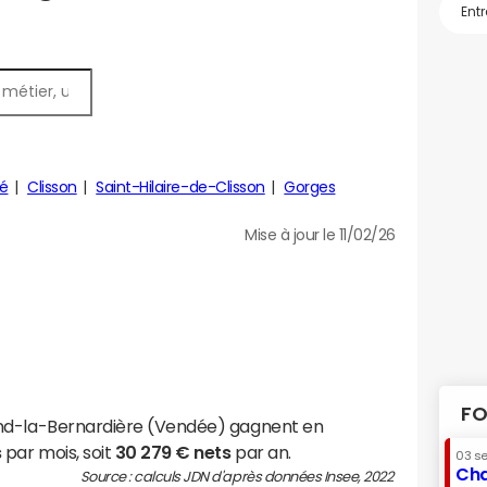
é
Clisson
Saint-Hilaire-de-Clisson
Gorges
Mise à jour le 11/02/26
FO
nd-la-Bernardière (Vendée) gagnent en
s
par mois, soit
30 279 € nets
par an.
03 s
Cha
Source : calculs JDN d'après données Insee, 2022