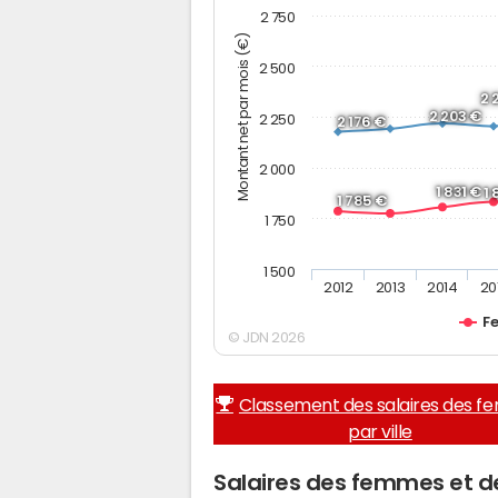
2 750
Montant net par mois (€)
2 500
2 
2 203 €
2 250
2 176 €
2 000
1 831 €
1
1 785 €
1 750
1 500
2012
2013
2014
20
F
© JDN 2026
Classement des salaires des 
par ville
Salaires des femmes et 