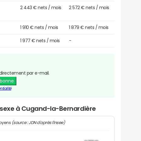
2 443 € nets / mois
2 572 € nets / mois
1 910 € nets / mois
1 879 € nets / mois
1 977 € nets / mois
-
directement par e-mail.
abonne
tialité
r sexe à Cugand-la-Bernardière
(source : JDN d'après l'Insee)
moyens