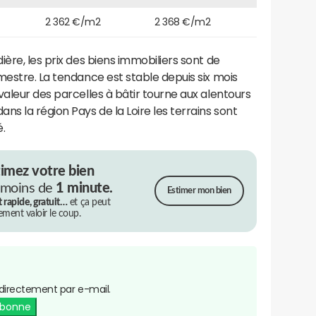
2 362 €/m2
2 368 €/m2
ère, les prix des biens immobiliers sont de
imestre. La tendance est stable depuis six mois
 valeur des parcelles à bâtir tourne aux alentours
s la région Pays de la Loire les terrains sont
.
timez votre bien
 moins de
1 minute.
Estimer mon bien
t rapide, gratuit…
et ça peut
rement valoir le coup.
directement par e-mail.
abonne