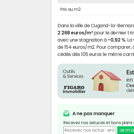
Prix au m2
Dans la ville de Cugand-la-Bernardi
2 268 euros/m²
pour le dernier tr
avec une stagnation à
-0,92 %
. La
de 154 euros/m2. Pour comparer, dan
cédés dès 105 euros le mètre carré
Outils
Es
& Services
en
C’es
clai
A ne pas manquer
Recevez nos astuces et bons plans 
Je m'