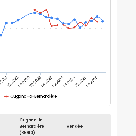
 2021
T2 2025
T4 2023
T2 2022
T4 2025
T2 2024
T4 2022
T4 2024
T2 2023
Cugand-la-Bernardière
Cugand-la-
Bernardière
Vendée
(85610)