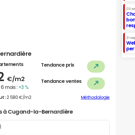
03 s
Cha
bon
res
21 se
Web
per
ernardière
artements
Tendance prix
62
€/m2
Tendance ventes
6 mois :
+3 %
ut :
2 580 €/m2
Méthodologie
ers à Cugand-la-Bernardière
N)