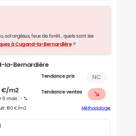
 sol argileux, feux de forêt... quels sont les
giques à Cugand-la-Bernardière
?
d-la-Bernardière
Tendance prix
NC
4
€/m2
Tendance ventes
 6 mois :
- %
ut :
160 €/m2
Méthodologie
)