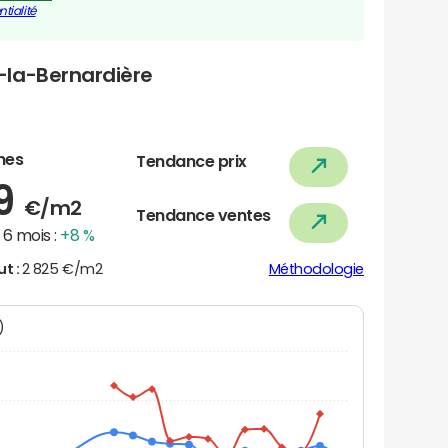
tialité
-la-Bernardière
nes
Tendance prix
29
€/m2
Tendance ventes
6 mois :
+8 %
ut :
2 825 €/m2
Méthodologie
N)