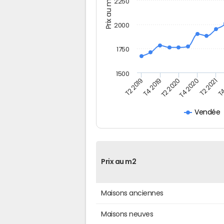
Prix au m2
2250
2000
1750
1500
T4
T2 2020
T4 2020
T2 2019
T2 2021
T4 2019
Vendée
Prix au m2
Maisons anciennes
Maisons neuves