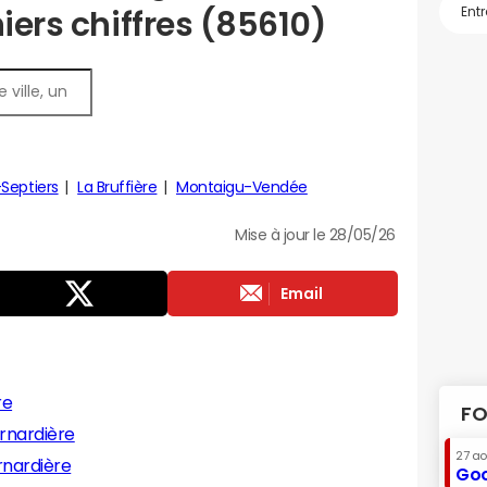
niers chiffres (85610)
-Septiers
La Bruffière
Montaigu-Vendée
Mise à jour le 28/05/26
Email
re
FO
rnardière
27 a
rnardière
Goo