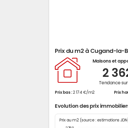
Prix du m2 à Cugand-la-B
Maisons et app
2 3
Tendance sur 
Prix bas :
2 174 €/m2
Prix ha
Evolution des prix immobili
Prix au m2 (source : estimations JD
2750