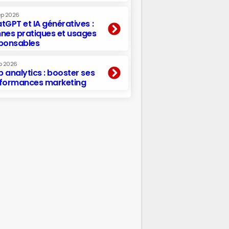
ep 2026
tGPT et IA génératives :
nes pratiques et usages
ponsables
p 2026
 analytics : booster ses
formances marketing