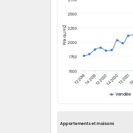
2500
Prix au m2
2250
2000
1750
1500
T4
T2 2020
T4 2020
T2 2019
T2 2021
T4 2019
Vendée
Appartements et maisons