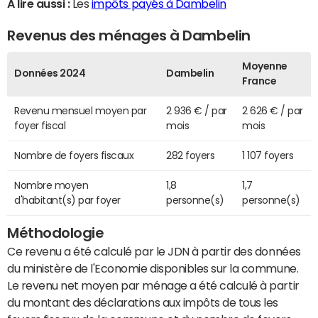
A lire aussi :
Les
impôts payés à Dambelin
Revenus des ménages à Dambelin
Moyenne
Données 2024
Dambelin
France
Revenu mensuel moyen par
2 936 € / par
2 626 € / par
foyer fiscal
mois
mois
Nombre de foyers fiscaux
282 foyers
1 107 foyers
Nombre moyen
1,8
1,7
d'habitant(s) par foyer
personne(s)
personne(s)
Méthodologie
Ce revenu a été calculé par le JDN à partir des données
du ministère de l'Economie disponibles sur la commune.
Le revenu net moyen par ménage a été calculé à partir
du montant des déclarations aux impôts de tous les