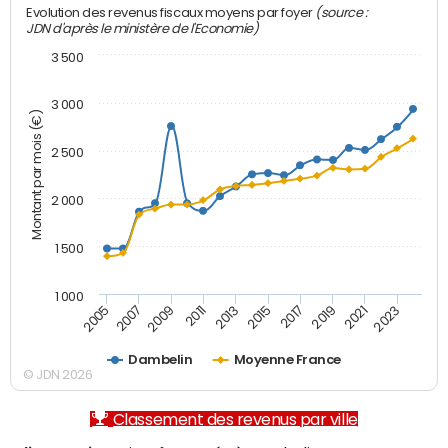
(source :
Evolution des revenus fiscaux moyens par foyer
JDN d'après le ministère de l'Economie)
3 500
3 000
Montant par mois (€)
2 500
2 000
1 500
1 000
2007
2017
2009
2019
2011
2021
2013
2023
2005
2015
Dambelin
Moyenne France
© JDN 2026
Classement des revenus par ville