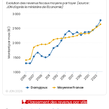
(source :
Evolution des revenus fiscaux moyens par foyer
JDN d'après le ministère de l'Economie)
3 000
Montant par mois (€)
2 500
2 000
1 500
1 000
2007
2017
2009
2019
2011
2021
2013
2023
2005
2015
Dampjoux
Moyenne France
© JDN 2026
Classement des revenus par ville