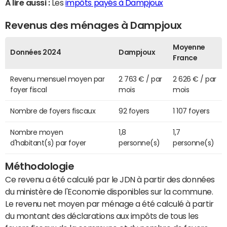
A lire aussi :
Les
impôts payés à Dampjoux
Revenus des ménages à Dampjoux
Moyenne
Données 2024
Dampjoux
France
Revenu mensuel moyen par
2 763 € / par
2 626 € / par
foyer fiscal
mois
mois
Nombre de foyers fiscaux
92 foyers
1 107 foyers
Nombre moyen
1,8
1,7
d'habitant(s) par foyer
personne(s)
personne(s)
Méthodologie
Ce revenu a été calculé par le JDN à partir des données
du ministère de l'Economie disponibles sur la commune.
Le revenu net moyen par ménage a été calculé à partir
du montant des déclarations aux impôts de tous les