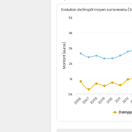
Evolution de l'impôt moyen sur le revenu (
5k
4k
Montant (euros)
3k
2k
1k
0k
2006
2007
2008
2009
2010
2011
2012
2
Dampj