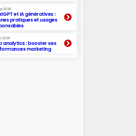
ep 2026
tGPT et IA génératives :
nes pratiques et usages
ponsables
p 2026
 analytics : booster ses
formances marketing