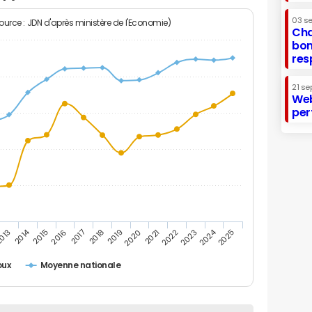
03 s
Source : JDN d'après ministère de l'Economie)
Cha
bon
res
21 se
Web
per
2014
2024
013
2015
2016
2017
2018
2019
2020
2021
2022
2023
2025
oux
Moyenne nationale