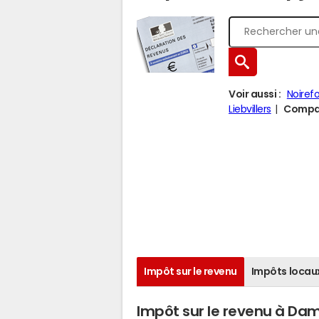
Voir aussi :
Noiref
Liebvillers
Compar
Impôt sur le revenu
Impôts locau
Impôt sur le revenu à Da