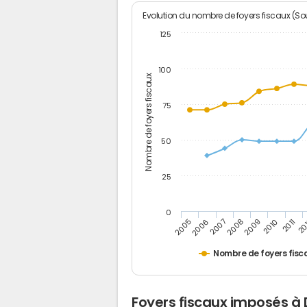
Evolution du nombre de foyers fiscaux (Sou
125
100
Nombre de foyers fiscaux
75
50
25
0
2005
20
2009
2006
2010
2007
2011
2008
Nombre de foyers fisc
Foyers fiscaux imposés à