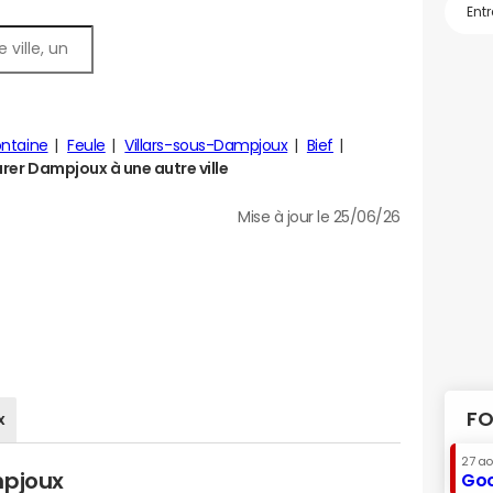
ontaine
Feule
Villars-sous-Dampjoux
Bief
er Dampjoux à une autre ville
Mise à jour le 25/06/26
FO
x
27 a
mpjoux
Goo