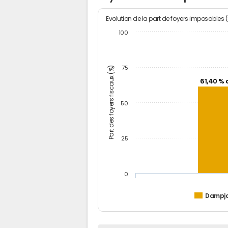
Evolution de la part de foyers imposables 
100
Part des foyers fiscaux (%)
75
61,40 % 
50
25
0
Dampj