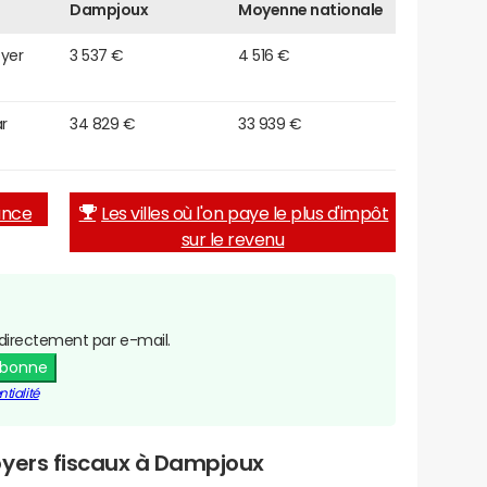
Dampjoux
Moyenne nationale
oyer
3 537 €
4 516 €
r
34 829 €
33 939 €
rance
Les villes où l'on paye le plus d'impôt
sur le revenu
directement par e-mail.
abonne
tialité
oyers fiscaux à Dampjoux