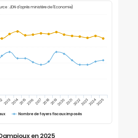
rce : JDN d'après ministère de l'Economie)
2024
2014
12
2019
2016
2023
2013
2020
2017
2021
2018
2025
2015
2022
Nombre de foyers fiscaux imposés
aux
 Dampjoux en 2025