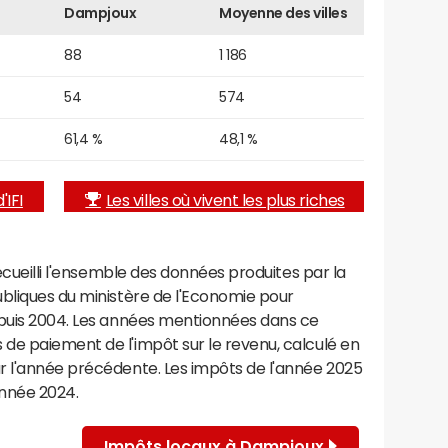
Dampjoux
Moyenne des villes
88
1 186
54
574
61,4 %
48,1 %
'IFI
Les villes où vivent les plus riches
recueilli l'ensemble des données produites par la
ubliques du ministère de l'Economie pour
epuis 2004. Les années mentionnées dans ce
de paiement de l'impôt sur le revenu, calculé en
r l'année précédente. Les impôts de l'année 2025
année 2024.
Impôts locaux à Dampjoux