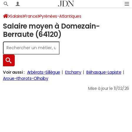
Salaire
France
Pyrénées-Atlantiques
Salaire moyen à Domezain-
Berraute (64120)
Voir aussi :
Arbérats-Sillègue
Etcharry
Béhasque-Lapiste
Aroue-Ithorots-Olhaïby
Mise à jour le 11/02/26