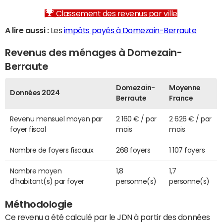
Classement des revenus par ville
A lire aussi :
Les
impôts payés à Domezain-Berraute
Revenus des ménages à Domezain-
Berraute
Domezain-
Moyenne
Données 2024
Berraute
France
Revenu mensuel moyen par
2 160 € / par
2 626 € / par
foyer fiscal
mois
mois
Nombre de foyers fiscaux
268 foyers
1 107 foyers
Nombre moyen
1,8
1,7
d'habitant(s) par foyer
personne(s)
personne(s)
Méthodologie
Ce revenu a été calculé par le JDN à partir des données