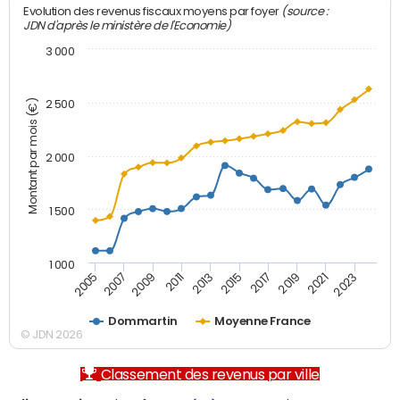
(source :
Evolution des revenus fiscaux moyens par foyer
JDN d'après le ministère de l'Economie)
3 000
Montant par mois (€)
2 500
2 000
1 500
1 000
2007
2017
2009
2019
2011
2021
2013
2023
2005
2015
Dommartin
Moyenne France
© JDN 2026
Classement des revenus par ville