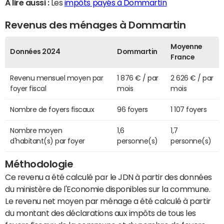
A lire aussi :
Les
impôts payés à Dommartin
Revenus des ménages à Dommartin
Moyenne
Données 2024
Dommartin
France
Revenu mensuel moyen par
1 876 € / par
2 626 € / par
foyer fiscal
mois
mois
Nombre de foyers fiscaux
96 foyers
1 107 foyers
Nombre moyen
1,6
1,7
d'habitant(s) par foyer
personne(s)
personne(s)
Méthodologie
Ce revenu a été calculé par le JDN à partir des données
du ministère de l'Economie disponibles sur la commune.
Le revenu net moyen par ménage a été calculé à partir
du montant des déclarations aux impôts de tous les