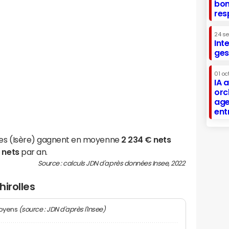
bon
res
24 s
Int
ges
01 oc
IA 
orc
age
ent
lles (Isère) gagnent en moyenne
2 234 € nets
 nets
par an.
Source : calculs JDN d'après données Insee, 2022
hirolles
(source : JDN d'après l'Insee)
moyens