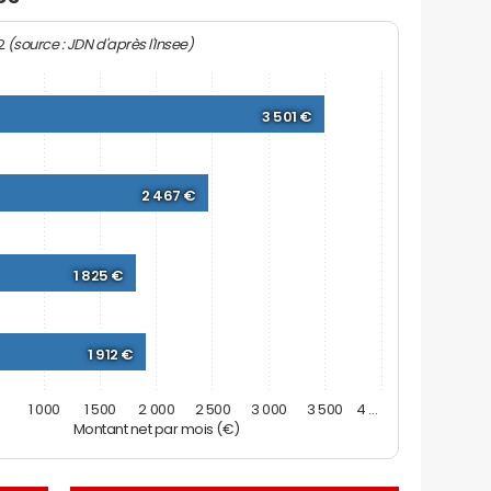
(source : JDN d'après l'Insee)
22
3 501 €
2 467 €
1 825 €
1 912 €
0
1 000
1 500
2 000
2 500
3 000
3 500
4 …
Montant net par mois (€)