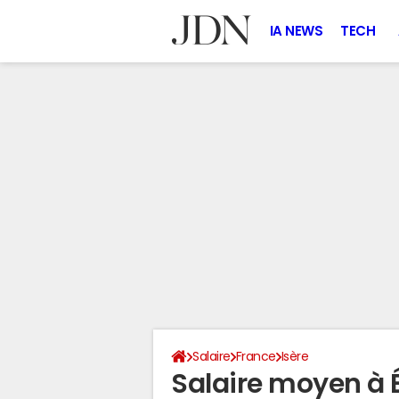
IA NEWS
TECH
Salaire
France
Isère
Salaire moyen à É