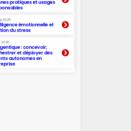
nes pratiques et usages
ponsables
ep 2026
elligence émotionnelle et
tion du stress
t 2026
agentique : concevoir,
hestrer et déployer des
nts autonomes en
reprise