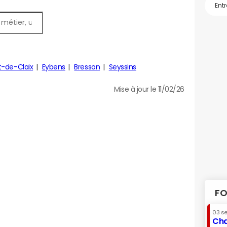
t-de-Claix
Eybens
Bresson
Seyssins
Mise à jour le 11/02/26
FO
03 s
Cha