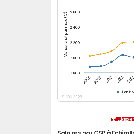
2 600
Montant net par mois (€)
2 400
2 200
2 000
1 800
2012
2010
2009
201
2008
Échiro
© JDN 2026
Classem
Salaires par CSP à Échiroll