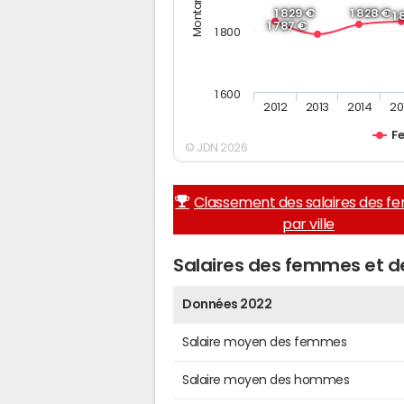
1 829 €
1 828 €
1
1 787 €
1 800
1 600
2012
2013
2014
20
F
© JDN 2026
Classement des salaires des 
par ville
Salaires des femmes et d
Données 2022
Salaire moyen des femmes
Salaire moyen des hommes