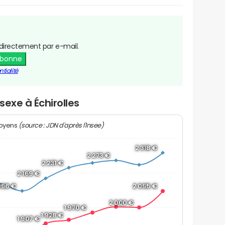
directement par e-mail.
abonne
tialité
sexe à Échirolles
(source : JDN d'après l'Insee)
moyens
2 318 €
2 273 €
2 231 €
2 169 €
096 €
2 095 €
2 000 €
1 970 €
1 928 €
1 907 €