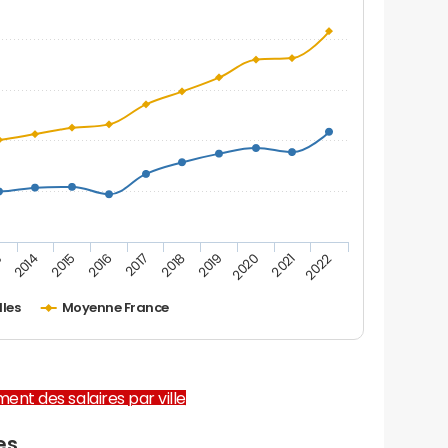
2019
2015
2022
2018
2014
2021
2017
3
2020
2016
lles
Moyenne France
ent des salaires par ville
es