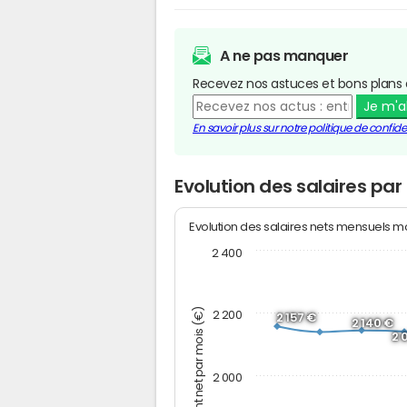
A ne pas manquer
Recevez nos astuces et bons plans 
Je m'
En savoir plus sur notre politique de confiden
Evolution des salaires par 
Evolution des salaires nets mensuels 
2 400
Montant net par mois (€)
2 200
2 157 €
2 140 €
2 
2 000