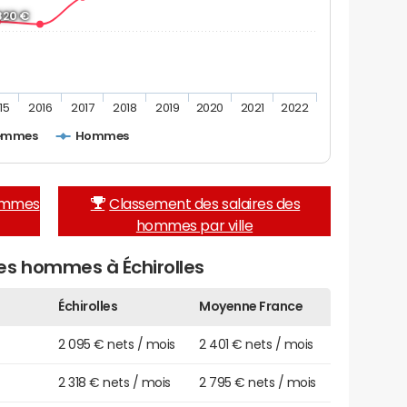
 820 €
15
2016
2017
2018
2019
2020
2021
2022
emmes
Hommes
femmes
Classement des salaires des
hommes par ville
es hommes à Échirolles
Échirolles
Moyenne France
2 095 € nets / mois
2 401 € nets / mois
2 318 € nets / mois
2 795 € nets / mois