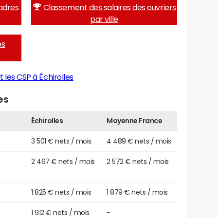
adres
Classement des salaires des ouvriers
par ville
es
 les CSP à Échirolles
es
Échirolles
Moyenne France
3 501 € nets / mois
4 489 € nets / mois
2 467 € nets / mois
2 572 € nets / mois
1 825 € nets / mois
1 879 € nets / mois
1 912 € nets / mois
-