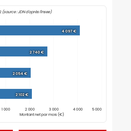
(source : JDN d'après l'Insee)
22
4 097 €
2 740 €
2 054 €
2 102 €
1 000
2 000
3 000
4 000
5 000
Montant net par mois (€)