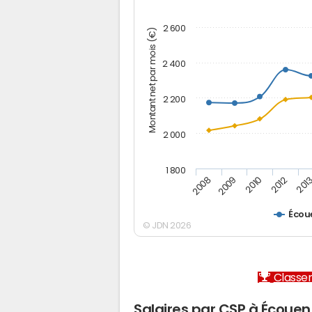
2 600
Montant net par mois (€)
2 400
2 200
2 000
1 800
2012
2010
2009
201
2008
Écou
© JDN 2026
Classem
Salaires par CSP à Écouen