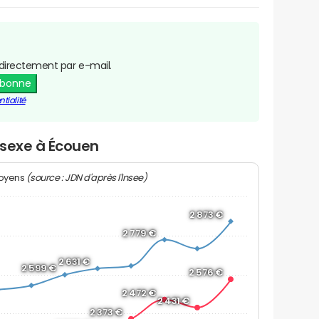
directement par e-mail.
abonne
tialité
r sexe à Écouen
(source : JDN d'après l'Insee)
moyens
2 873 €
2 779 €
2 631 €
2 599 €
2 576 €
2 472 €
2 431 €
2 373 €