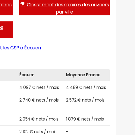
adres
Classement des salaires des ouvriers
par ville
es
t les CSP à Écouen
Écouen
Moyenne France
4 097 € nets / mois
4 489 € nets / mois
2 740 € nets / mois
2 572 € nets / mois
2 054 € nets / mois
1 879 € nets / mois
2 102 € nets / mois
-