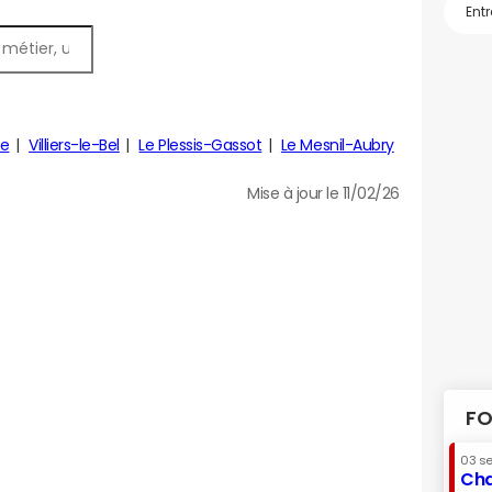
le
Villiers-le-Bel
Le Plessis-Gassot
Le Mesnil-Aubry
Mise à jour le 11/02/26
FO
03 s
Cha