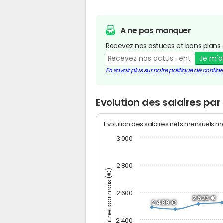
A ne pas manquer
Recevez nos astuces et bons plans 
Je m'
En savoir plus sur notre politique de confiden
Evolution des salaires pa
Evolution des salaires nets mensuels 
3 000
2 800
Montant net par mois (€)
2 600
2 523 €
2 489 €
2 400