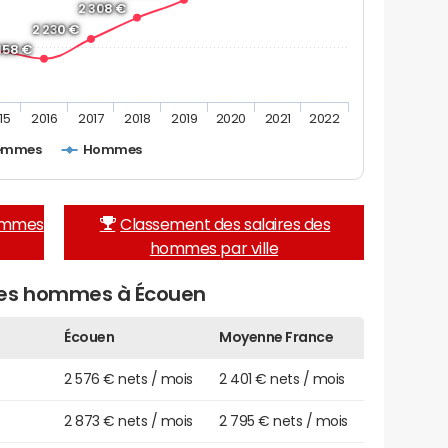
2 308 €
2 230 €
 158 €
15
2016
2017
2018
2019
2020
2021
2022
emmes
Hommes
femmes
Classement des salaires des
hommes par ville
des hommes à Écouen
Écouen
Moyenne France
2 576 € nets / mois
2 401 € nets / mois
2 873 € nets / mois
2 795 € nets / mois