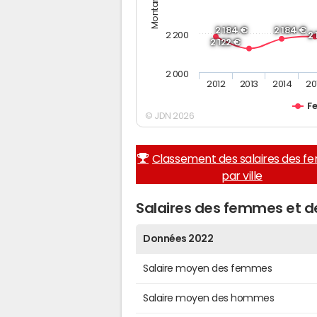
2 184 €
2 184 €
2 200
2
2 122 €
2 000
2012
2013
2014
20
F
© JDN 2026
Classement des salaires des 
par ville
Salaires des femmes et 
Données 2022
Salaire moyen des femmes
Salaire moyen des hommes