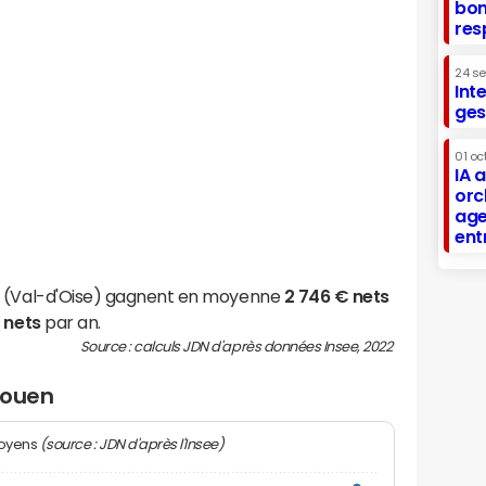
bon
res
24 s
Int
ges
01 oc
IA 
orc
age
ent
n (Val-d'Oise) gagnent en moyenne
2 746 € nets
 nets
par an.
Source : calculs JDN d'après données Insee, 2022
couen
(source : JDN d'après l'Insee)
moyens