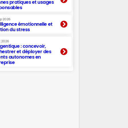
nes pratiques et usages
ponsables
ep 2026
elligence émotionnelle et
tion du stress
t 2026
agentique : concevoir,
hestrer et déployer des
nts autonomes en
reprise