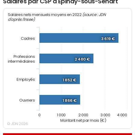
Salaires par CSP à Épinay-sous-Sénart
(source : JDN
Salaires nets mensuels moyens en 2022
d'après l'Insee)
Cadres
3 619 €
Professions
2 480 €
intermédiaires
Employés
1 852 €
Ouvriers
1 866 €
0
1 000
2 000
3 000
4 000
Montant net par mois (€)
© JDN 2026