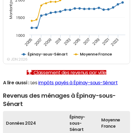
2 000
1 500
1 000
2007
2017
2009
2019
2011
2021
2013
2023
2005
2015
Épinay-sous-Sénart
Moyenne France
© JDN 2026
Classement des revenus par ville
A lire aussi :
Les
impôts payés à Épinay-sous-Sénart
Revenus des ménages à Épinay-sous-
Sénart
Épinay-
Moyenne
Données 2024
sous-
France
Sénart