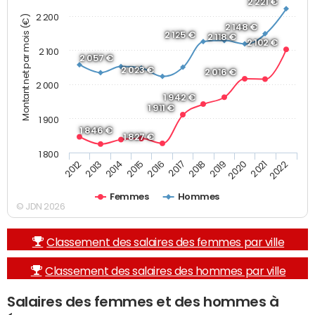
2 221 €
2 200
Montant net par mois (€)
2 148 €
2 125 €
2 118 €
2 102 €
2 100
2 057 €
2 023 €
2 016 €
2 000
1 942 €
1 911 €
1 900
1 846 €
1 827 €
1 800
2013
2017
2021
2014
2018
2022
2015
2019
2012
2016
2020
Femmes
Hommes
© JDN 2026
Classement des salaires des femmes par ville
Classement des salaires des hommes par ville
Salaires des femmes et des hommes à