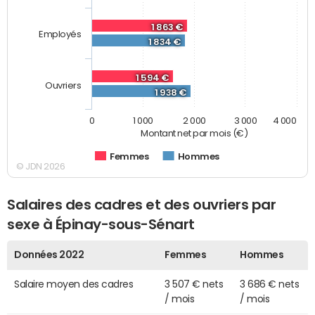
1 863 €
Employés
1 834 €
1 594 €
Ouvriers
1 938 €
0
1 000
2 000
3 000
4 000
Montant net par mois (€)
Femmes
Hommes
© JDN 2026
Salaires des cadres et des ouvriers par
sexe à Épinay-sous-Sénart
Données 2022
Femmes
Hommes
Salaire moyen des cadres
3 507 € nets
3 686 € nets
/ mois
/ mois