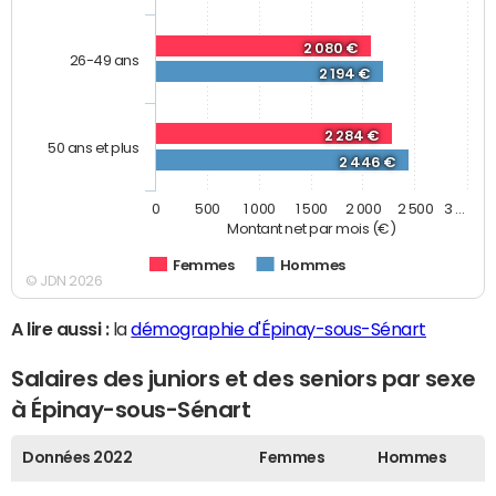
2 080 €
26-49 ans
2 194 €
2 284 €
50 ans et plus
2 446 €
0
500
1 000
1 500
2 000
2 500
3 …
Montant net par mois (€)
Femmes
Hommes
© JDN 2026
A lire aussi :
la
démographie d'Épinay-sous-Sénart
Salaires des juniors et des seniors par sexe
à Épinay-sous-Sénart
Données 2022
Femmes
Hommes