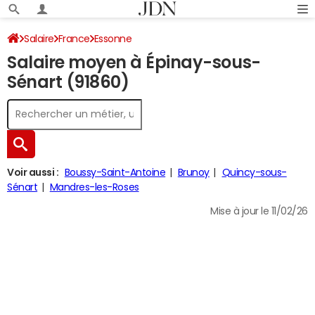
Salaire
France
Essonne
Salaire moyen à Épinay-sous-
Sénart (91860)
Voir aussi :
Boussy-Saint-Antoine
Brunoy
Quincy-sous-
Sénart
Mandres-les-Roses
Mise à jour le 11/02/26