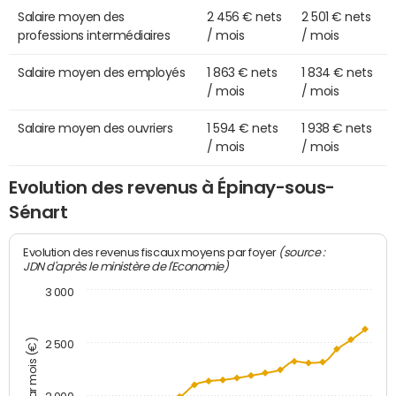
Salaire moyen des
2 456 € nets
2 501 € nets
professions intermédiaires
/ mois
/ mois
Salaire moyen des employés
1 863 € nets
1 834 € nets
/ mois
/ mois
Salaire moyen des ouvriers
1 594 € nets
1 938 € nets
/ mois
/ mois
Evolution des revenus à Épinay-sous-
Sénart
(source :
Evolution des revenus fiscaux moyens par foyer
JDN d'après le ministère de l'Economie)
3 000
Montant par mois (€)
2 500