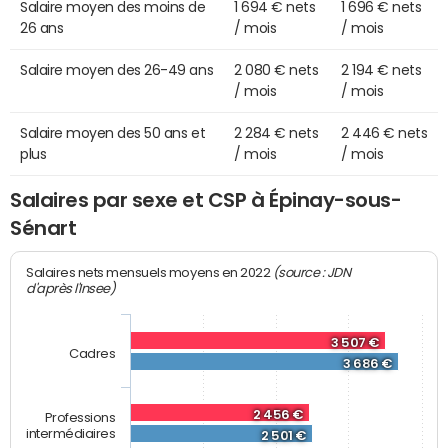
Salaire moyen des moins de
1 694 € nets
1 696 € nets
26 ans
/ mois
/ mois
Salaire moyen des 26-49 ans
2 080 € nets
2 194 € nets
/ mois
/ mois
Salaire moyen des 50 ans et
2 284 € nets
2 446 € nets
plus
/ mois
/ mois
Salaires par sexe et CSP à Épinay-sous-
Sénart
(source : JDN
Salaires nets mensuels moyens en 2022
d'après l'Insee)
3 507 €
Cadres
3 686 €
2 456 €
Professions
intermédiaires
2 501 €