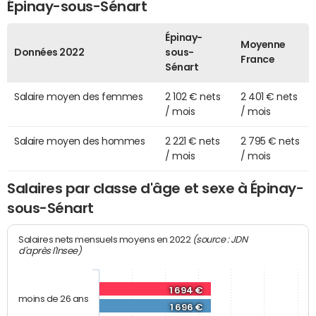
Épinay-sous-Sénart
Épinay-
Moyenne
Données 2022
sous-
France
Sénart
Salaire moyen des femmes
2 102 € nets
2 401 € nets
/ mois
/ mois
Salaire moyen des hommes
2 221 € nets
2 795 € nets
/ mois
/ mois
Salaires par classe d'âge et sexe à Épinay-
sous-Sénart
(source : JDN
Salaires nets mensuels moyens en 2022
d'après l'Insee)
1 694 €
moins de 26 ans
1 696 €