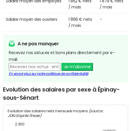
Salaire moyen des employés
1 852 € nets
1 879 € nets
/ mois
/ mois
Salaire moyen des ouvriers
1 866 € nets
-
/ mois
A ne pas manquer
Recevez nos astuces et bons plans directement par e-
mail.
Je m'abonne
En savoir plus sur notre politique de confidentialité
Evolution des salaires par sexe à Épinay-
sous-Sénart
(source :
Evolution des salaires nets mensuels moyens
JDN d'après l'Insee)
2 300