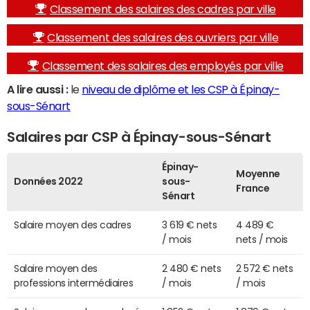
Classement des salaires des cadres par ville
Classement des salaires des ouvriers par ville
Classement des salaires des employés par ville
A lire aussi :
le
niveau de diplôme et les CSP à Épinay-
sous-Sénart
Salaires par CSP à Épinay-sous-Sénart
Épinay-
Moyenne
Données 2022
sous-
France
Sénart
Salaire moyen des cadres
3 619 € nets
4 489 €
/ mois
nets / mois
Salaire moyen des
2 480 € nets
2 572 € nets
professions intermédiaires
/ mois
/ mois