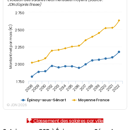
Evolution des salaires nets mensuels moyens
JDN d'après l'Insee)
2 750
Montant net par mois (€)
2 500
2 250
2 000
1 750
2012
2019
2014
2021
2008
2016
2010
2018
2013
2020
2015
2022
2009
2017
Épinay-sous-Sénart
Moyenne France
© JDN 2026
Classement des salaires par ville