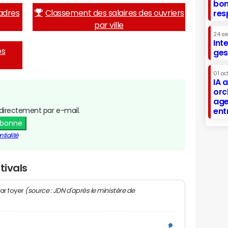
bon
adres
Classement des salaires des ouvriers
res
par ville
24 s
Int
es
ges
01 oc
IA 
orc
age
directement par e-mail.
ent
abonne
tialité
tivals
(source : JDN d'après le ministère de
ar foyer