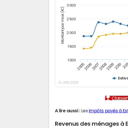
3 000
Montant par mois (€)
2 500
2 000
1 500
1 000
2005
2006
2007
2008
2009
2010
201
Estiv
© JDN 2026
Classem
A lire aussi :
Les
impôts payés à Est
Revenus des ménages à E