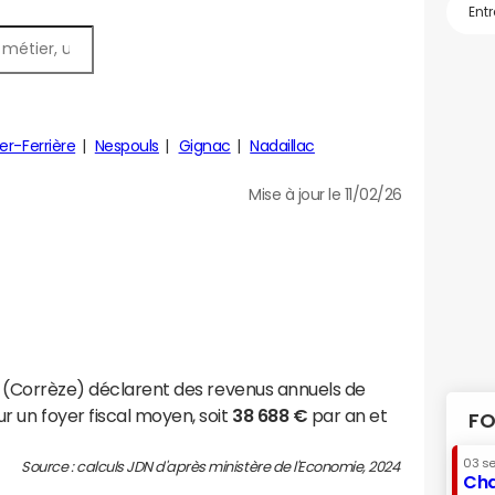
er-Ferrière
Nespouls
Gignac
Nadaillac
Mise à jour le 11/02/26
ls (Corrèze) déclarent des revenus annuels de
r un foyer fiscal moyen, soit
38 688 €
par an et
FO
03 s
Source : calculs JDN d'après ministère de l'Economie, 2024
Cha