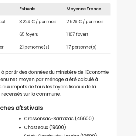
Estivals
Moyenne France
cal
3 224 € / par mois
2 626 € / par mois
65 foyers
1 107 foyers
er
2,1 personne(s)
1,7 personne(s)
 à partir des données du ministère de l'Economie
evenu net moyen par ménage a été calculé à
 aux impôts de tous les foyers fiscaux de la
 recensés sur la commune.
oches d'Estivals
Cressensac-Sarrazac (46600)
Chasteaux (19600)
Saint-Cernin-de-Larche (19600)