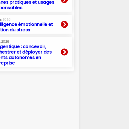
nes pratiques et usages
ponsables
ep 2026
elligence émotionnelle et
tion du stress
t 2026
agentique : concevoir,
hestrer et déployer des
nts autonomes en
reprise