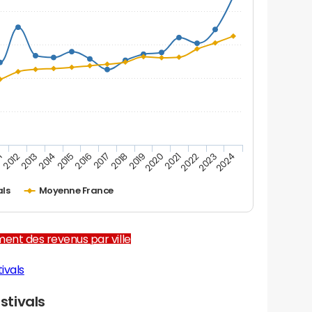
1
2012
2013
2014
2015
2016
2017
2018
2019
2020
2021
2022
2023
2024
als
Moyenne France
ent des revenus par ville
ivals
stivals