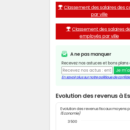
Classement des salaires des c
par ville
Classement des salaires d
employés par ville
A ne pas manquer
Recevez nos astuces et bons plans 
Je m'
En savoir plus sur notre politique de confiden
Evolution des revenus à Es
Evolution des revenus fiscaux moyens p
l'Economie)
3 500