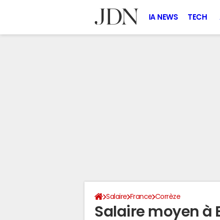
IA NEWS
TECH
Salaire
France
Corrèze
Salaire moyen à E