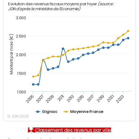
(source :
Evolution des revenus fiscaux moyens par foyer
JDN d'après le ministère de l'Economie)
3 000
Montant par mois (€)
2 500
2 000
1 500
1 000
2007
2017
2009
2019
2011
2021
2013
2023
2005
2015
Gignac
Moyenne France
© JDN 2026
Classement des revenus par ville