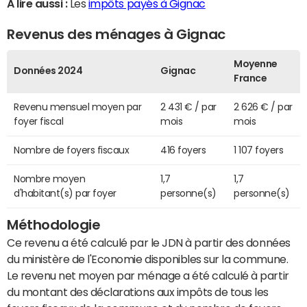
A lire aussi :
Les
impôts payés à Gignac
Revenus des ménages à Gignac
Moyenne
Données 2024
Gignac
France
Revenu mensuel moyen par
2 431 € / par
2 626 € / par
foyer fiscal
mois
mois
Nombre de foyers fiscaux
416 foyers
1 107 foyers
Nombre moyen
1,7
1,7
d'habitant(s) par foyer
personne(s)
personne(s)
Méthodologie
Ce revenu a été calculé par le JDN à partir des données
du ministère de l'Economie disponibles sur la commune.
Le revenu net moyen par ménage a été calculé à partir
du montant des déclarations aux impôts de tous les