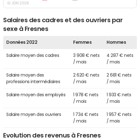
© JDN 2026
Salaires des cadres et des ouvriers par
sexe à Fresnes
Données 2022
Femmes
Hommes
Salaire moyen des cadres
3 908 € nets
4 287 € nets
/ mois
/ mois
Salaire moyen des
2 620 € nets
2 681 € nets
professions intermédiaires
/ mois
/ mois
Salaire moyen des employés
1 978 € nets
1 933 € nets
/ mois
/ mois
Salaire moyen des ouvriers
1 734 € nets
1 957 € nets
/ mois
/ mois
Evolution des revenus à Fresnes