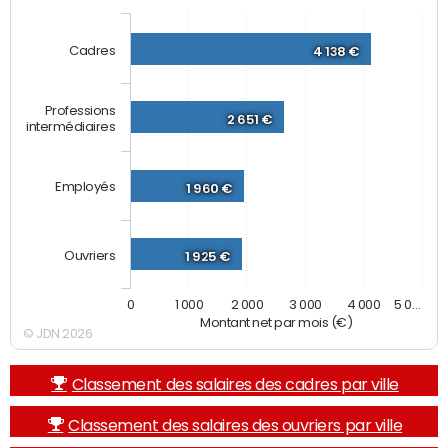
Cadres
4 138 €
Professions
2 651 €
intermédiaires
Employés
1 960 €
Ouvriers
1 925 €
0
1 000
2 000
3 000
4 000
5 0…
Montant net par mois (€)
© JDN 2026
Classement des salaires des cadres par ville
Classement des salaires des ouvriers par ville