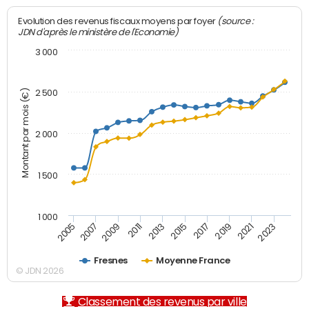
(source :
Evolution des revenus fiscaux moyens par foyer
JDN d'après le ministère de l'Economie)
3 000
Montant par mois (€)
2 500
2 000
1 500
1 000
2007
2017
2009
2019
2011
2021
2013
2023
2005
2015
Fresnes
Moyenne France
© JDN 2026
Classement des revenus par ville