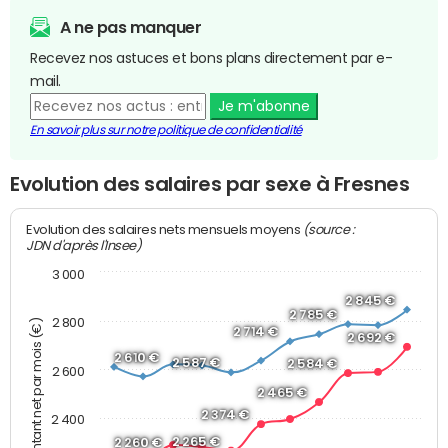
A ne pas manquer
Recevez nos astuces et bons plans directement par e-
mail.
Je m'abonne
En savoir plus sur notre politique de confidentialité
Evolution des salaires par sexe à Fresnes
(source :
Evolution des salaires nets mensuels moyens
JDN d'après l'Insee)
3 000
2 845 €
2 785 €
2 800
Montant net par mois (€)
2 714 €
2 692 €
2 610 €
2 587 €
2 584 €
2 600
2 465 €
2 374 €
2 400
2 265 €
2 260 €