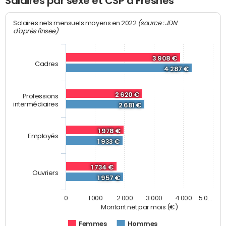
Salaires par sexe et CSP à Fresnes
(source : JDN
Salaires nets mensuels moyens en 2022
d'après l'Insee)
3 908 €
Cadres
4 287 €
2 620 €
Professions
intermédiaires
2 681 €
1 978 €
Employés
1 933 €
1 734 €
Ouvriers
1 957 €
0
1 000
2 000
3 000
4 000
5 0…
Montant net par mois (€)
Femmes
Hommes