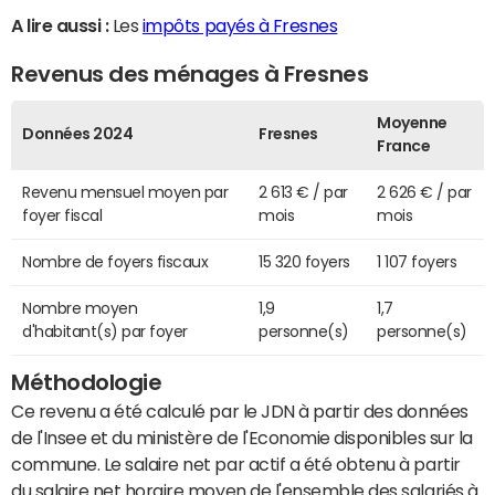
A lire aussi :
Les
impôts payés à Fresnes
Revenus des ménages à Fresnes
Moyenne
Données 2024
Fresnes
France
Revenu mensuel moyen par
2 613 € / par
2 626 € / par
foyer fiscal
mois
mois
Nombre de foyers fiscaux
15 320 foyers
1 107 foyers
Nombre moyen
1,9
1,7
d'habitant(s) par foyer
personne(s)
personne(s)
Méthodologie
Ce revenu a été calculé par le JDN à partir des données
de l'Insee et du ministère de l'Economie disponibles sur la
commune. Le salaire net par actif a été obtenu à partir
du salaire net horaire moyen de l'ensemble des salariés à