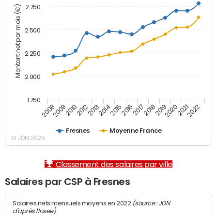
2 750
Montant net par mois (€)
2 500
2 250
2 000
1 750
2012
2019
2014
2021
2008
2016
2010
2018
2013
2020
2015
2022
2009
2017
Fresnes
Moyenne France
© JDN 2026
Classement des salaires par ville
Salaires par CSP à Fresnes
(source : JDN
Salaires nets mensuels moyens en 2022
d'après l'Insee)