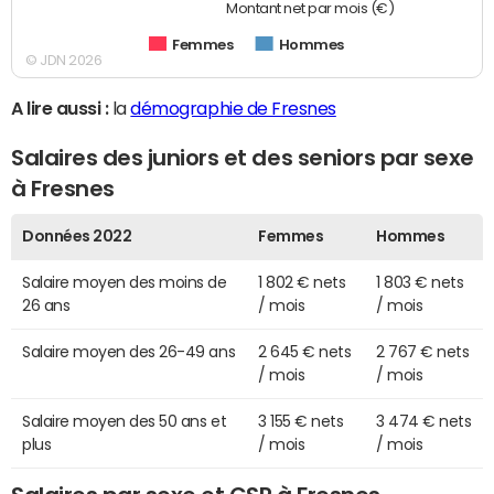
Montant net par mois (€)
Femmes
Hommes
© JDN 2026
A lire aussi :
la
démographie de Fresnes
Salaires des juniors et des seniors par sexe
à Fresnes
Données 2022
Femmes
Hommes
Salaire moyen des moins de
1 802 € nets
1 803 € nets
26 ans
/ mois
/ mois
Salaire moyen des 26-49 ans
2 645 € nets
2 767 € nets
/ mois
/ mois
Salaire moyen des 50 ans et
3 155 € nets
3 474 € nets
plus
/ mois
/ mois