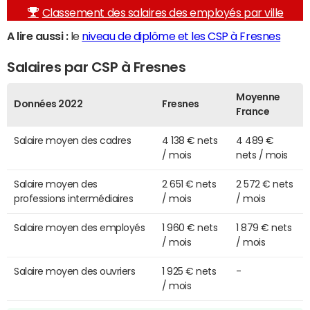
Classement des salaires des employés par ville
A lire aussi :
le
niveau de diplôme et les CSP à Fresnes
Salaires par CSP à Fresnes
Moyenne
Données 2022
Fresnes
France
Salaire moyen des cadres
4 138 € nets
4 489 €
/ mois
nets / mois
Salaire moyen des
2 651 € nets
2 572 € nets
professions intermédiaires
/ mois
/ mois
Salaire moyen des employés
1 960 € nets
1 879 € nets
/ mois
/ mois
Salaire moyen des ouvriers
1 925 € nets
-
/ mois