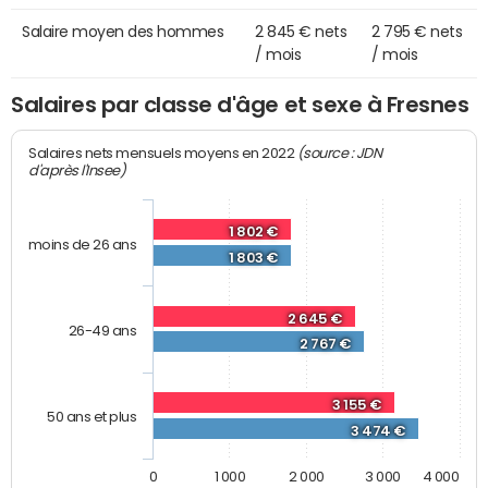
Salaire moyen des hommes
2 845 € nets
2 795 € nets
/ mois
/ mois
Salaires par classe d'âge et sexe à Fresnes
(source : JDN
Salaires nets mensuels moyens en 2022
d'après l'Insee)
1 802 €
moins de 26 ans
1 803 €
2 645 €
26-49 ans
2 767 €
3 155 €
50 ans et plus
3 474 €
0
1 000
2 000
3 000
4 000