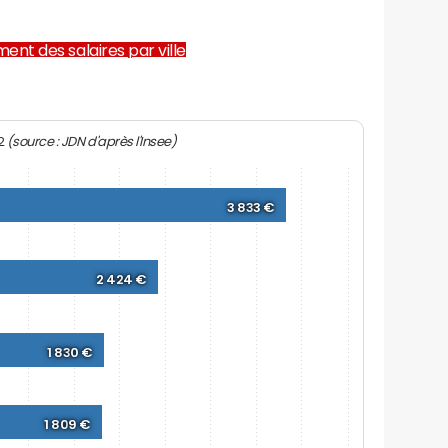
ent des salaires par ville
(source : JDN d'après l'Insee)
22
3 833 €
2 424 €
1 830 €
1 809 €