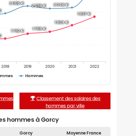
2 065 €
2 046 €
2 035 €
€
1 937 €
1 834 €
1 756 €
1 732 €
€
2018
2019
2020
2021
2022
emmes
Hommes
femmes
Classement des salaires des
hommes par ville
des hommes à Gorcy
Gorcy
Moyenne France