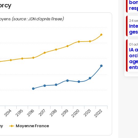
bon
orcy
res
(source : JDN d'après l'Insee)
moyens
24 s
Int
ges
01 oc
IA 
orc
age
ent
2019
2016
3
2020
2017
2014
2021
2018
2015
2022
cy
Moyenne France