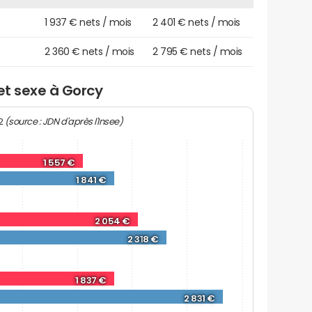
1 937 € nets / mois
2 401 € nets / mois
2 360 € nets / mois
2 795 € nets / mois
et sexe à Gorcy
(source : JDN d'après l'Insee)
22
1 557 €
1 841 €
2 054 €
2 318 €
1 837 €
2 831 €