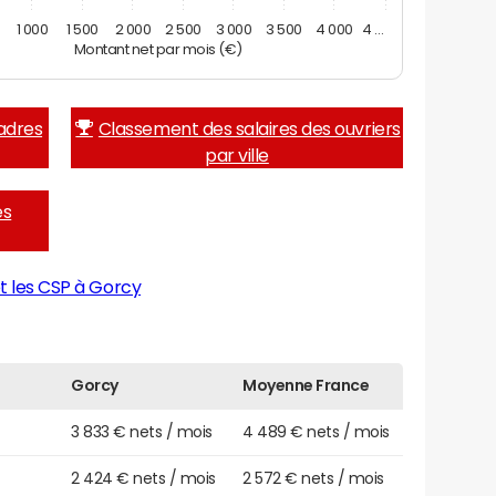
1 000
1 500
2 000
2 500
3 000
3 500
4 000
4 …
Montant net par mois (€)
adres
Classement des salaires des ouvriers
par ville
es
t les CSP à Gorcy
Gorcy
Moyenne France
3 833 € nets / mois
4 489 € nets / mois
2 424 € nets / mois
2 572 € nets / mois