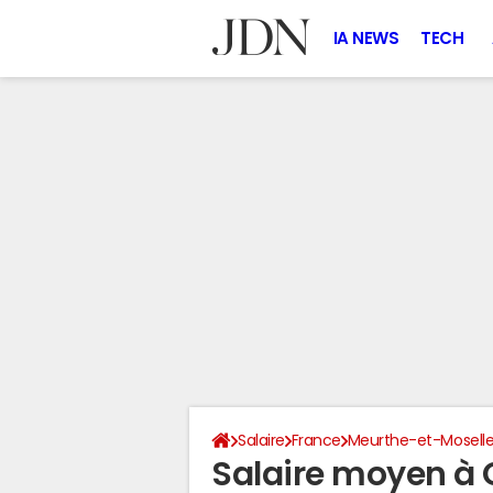
IA NEWS
TECH
Salaire
France
Meurthe-et-Mosell
Salaire moyen à 