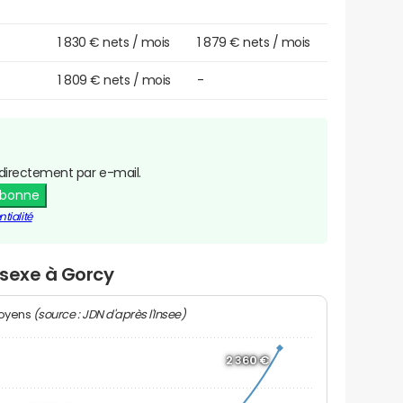
1 830 € nets / mois
1 879 € nets / mois
1 809 € nets / mois
-
directement par e-mail.
abonne
tialité
 sexe à Gorcy
(source : JDN d'après l'Insee)
moyens
2 360 €