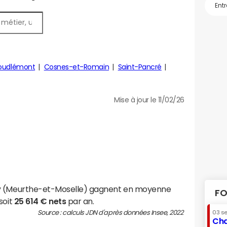
Houdlémont
Cosnes-et-Romain
Saint-Pancré
Mise à jour le 11/02/26
cy (Meurthe-et-Moselle) gagnent en moyenne
FO
soit
25 614 € nets
par an.
Source : calculs JDN d'après données Insee, 2022
03 s
Cha