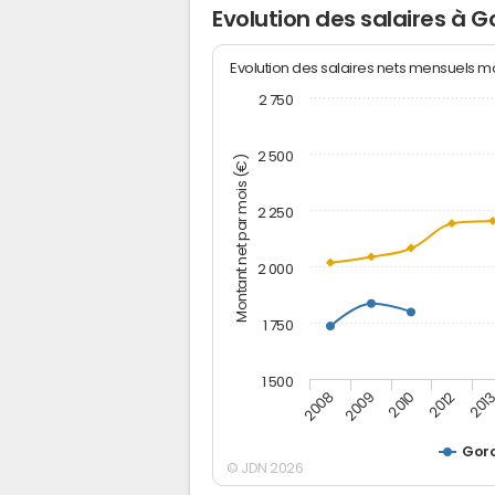
Evolution des salaires à G
Evolution des salaires nets mensuels 
2 750
2 500
Montant net par mois (€)
2 250
2 000
1 750
1 500
2012
2008
201
2009
2010
Gor
© JDN 2026