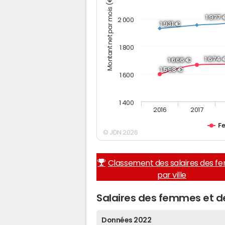
Montant net par mois (€)
1 977 
2 000
1 931 €
1 800
1 674 
1 666 €
1 598 €
1 600
1 400
2016
2017
F
© JDN 2026
Classement des salaires des 
par ville
Salaires des femmes et 
Données 2022