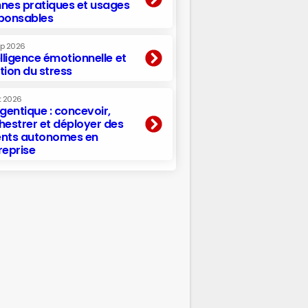
nes pratiques et usages
ponsables
ep 2026
elligence émotionnelle et
tion du stress
t 2026
agentique : concevoir,
hestrer et déployer des
nts autonomes en
reprise